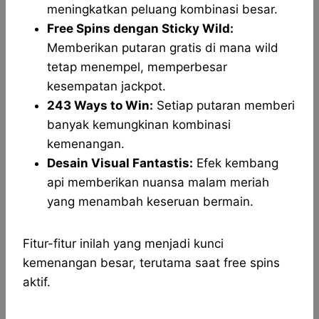
meningkatkan peluang kombinasi besar.
Free Spins dengan Sticky Wild:
Memberikan putaran gratis di mana wild
tetap menempel, memperbesar
kesempatan jackpot.
243 Ways to Win:
Setiap putaran memberi
banyak kemungkinan kombinasi
kemenangan.
Desain Visual Fantastis:
Efek kembang
api memberikan nuansa malam meriah
yang menambah keseruan bermain.
Fitur-fitur inilah yang menjadi kunci
kemenangan besar, terutama saat free spins
aktif.