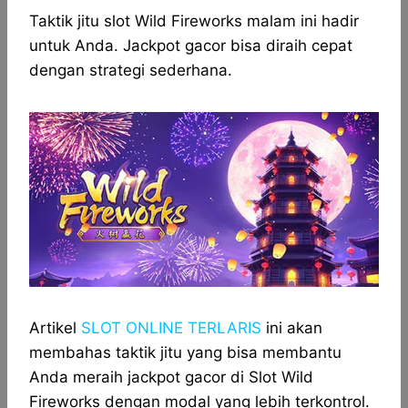
h
a
e
e
k
i
a
c
s
l
y
n
Taktik jitu slot Wild Fireworks malam ini hadir
t
e
s
e
p
e
untuk Anda. Jackpot gacor bisa diraih cepat
s
b
e
g
e
dengan strategi sederhana.
A
o
n
r
p
o
g
a
p
k
e
m
r
Artikel
SLOT ONLINE TERLARIS
ini akan
membahas taktik jitu yang bisa membantu
Anda meraih jackpot gacor di Slot Wild
Fireworks dengan modal yang lebih terkontrol.