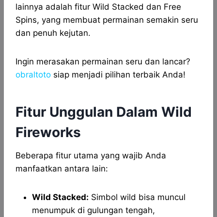
lainnya adalah fitur Wild Stacked dan Free
Spins, yang membuat permainan semakin seru
dan penuh kejutan.
Ingin merasakan permainan seru dan lancar?
obraltoto
siap menjadi pilihan terbaik Anda!
Fitur Unggulan Dalam Wild
Fireworks
Beberapa fitur utama yang wajib Anda
manfaatkan antara lain:
Wild Stacked:
Simbol wild bisa muncul
menumpuk di gulungan tengah,