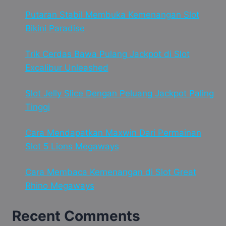
Putaran Stabil Membuka Kemenangan Slot
Bikini Paradise
Trik Cerdas Bawa Pulang Jackpot di Slot
Excalibur Unleashed
Slot Jelly Slice Dengan Peluang Jackpot Paling
Tinggi
Cara Mendapatkan Maxwin Dari Permainan
Slot 5 Lions Megaways
Cara Membaca Kemenangan di Slot Great
Rhino Megaways
Recent Comments