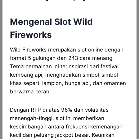
Mengenal Slot Wild
Fireworks
Wild Fireworks merupakan slot online dengan
format 5 gulungan dan 243 cara menang.
Tema permainan ini terinspirasi dari festival
kembang api, menghadirkan simbol-simbol
khas seperti lampion, bunga api, dan ornamen
berwarna cerah.
Dengan RTP di atas 96% dan volatilitas
menengah-tinggi, slot ini memberikan
keseimbangan antara frekuensi kemenangan
kecil dan peluang jackpot besar. Keunikan