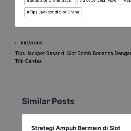
#
Situs Slot Online Gacor
#
Slot Jellyfish Flow
#
S
Tags:
#
Tips Jackpot di Slot Online
Post
PREVIOUS
Tips Jackpot Besar di Slot Bomb Bonanza Denga
navigation
Trik Cerdas
Similar Posts
Strategi Ampuh Bermain di Slot