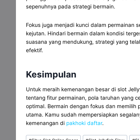
sepenuhnya pada strategi bermain.
Fokus juga menjadi kunci dalam permainan se
kejutan. Hindari bermain dalam kondisi terg
suasana yang mendukung, strategi yang tela
efektif.
Kesimpulan
Untuk meraih kemenangan besar di slot Jel
tentang fitur permainan, pola taruhan yang 
optimal. Bermain dengan fokus dan memilih p
utama.
Kamu sudah mempersiapkan segalanya,
kemenangan di
pakhoki daftar
.
Post