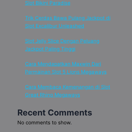
Slot Bikini Paradise
Trik Cerdas Bawa Pulang Jackpot di
Slot Excalibur Unleashed
Slot Jelly Slice Dengan Peluang
Jackpot Paling Tinggi
Cara Mendapatkan Maxwin Dari
Permainan Slot 5 Lions Megaways
Cara Membaca Kemenangan di Slot
Great Rhino Megaways
Recent Comments
No comments to show.