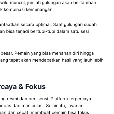
 wild muncul, jumlah gulungan akan bertambah
ak kombinasi kemenangan.
nfaatkan secara optimal. Saat gulungan sudah
bisa terjadi bertubi-tubi dalam satu sesi
 besar. Pemain yang bisa menahan diri hingga
ang tepat akan mendapatkan hasil yang jauh lebih
rcaya & Fokus
yang resmi dan berlisensi. Platform terpercaya
as dari manipulasi. Selain itu, layanan
aman dan cepat, membuat pemain bisa fokus