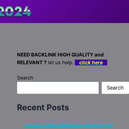
NEED BACKLINK HIGH QUALITY and
RELEVANT ?
let us help.
click here
Search
Search
Recent Posts
Putaran Stabil Membuka Kemenangan