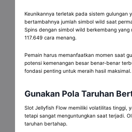
Keunikannya terletak pada sistem gulungan y
bertambahnya jumlah simbol wild saat permai
Spins dengan simbol wild berkembang yang
117.649 cara menang.
Pemain harus memanfaatkan momen saat gul
potensi kemenangan besar benar-benar terbuk
fondasi penting untuk meraih hasil maksimal.
Gunakan Pola Taruhan Ber
Slot Jellyfish Flow memiliki volatilitas ting
tetapi sangat menguntungkan saat terjadi. O
taruhan bertahap.