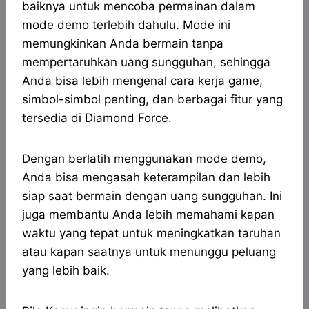
baiknya untuk mencoba permainan dalam
mode demo terlebih dahulu. Mode ini
memungkinkan Anda bermain tanpa
mempertaruhkan uang sungguhan, sehingga
Anda bisa lebih mengenal cara kerja game,
simbol-simbol penting, dan berbagai fitur yang
tersedia di Diamond Force.
Dengan berlatih menggunakan mode demo,
Anda bisa mengasah keterampilan dan lebih
siap saat bermain dengan uang sungguhan. Ini
juga membantu Anda lebih memahami kapan
waktu yang tepat untuk meningkatkan taruhan
atau kapan saatnya untuk menunggu peluang
yang lebih baik.