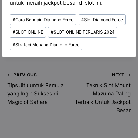
untuk meraih jackpot besar di slot ini.
Post
#
Cara Bermain Diamond Force
#
Slot Diamond Force
Tags:
#
SLOT ONLINE
#
SLOT ONLINE TERLARIS 2024
#
Strategi Menang Diamond Force
Post
PREVIOUS
NEXT
Tips Jitu untuk Pemula
Teknik Slot Mount
navigation
yang Ingin Sukses di
Mazuma Paling
Magic of Sahara
Terbaik Untuk Jackpot
Besar