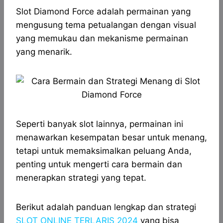
h
a
e
e
k
i
a
c
s
l
y
n
Slot Diamond Force adalah permainan yang
t
e
s
e
p
e
mengusung tema petualangan dengan visual
s
b
e
g
e
yang memukau dan mekanisme permainan
A
o
n
r
yang menarik.
p
o
g
a
p
k
e
m
r
Seperti banyak slot lainnya, permainan ini
menawarkan kesempatan besar untuk menang,
tetapi untuk memaksimalkan peluang Anda,
penting untuk mengerti cara bermain dan
menerapkan strategi yang tepat.
Berikut adalah panduan lengkap dan strategi
SLOT ONLINE TERLARIS 2024
yang bisa