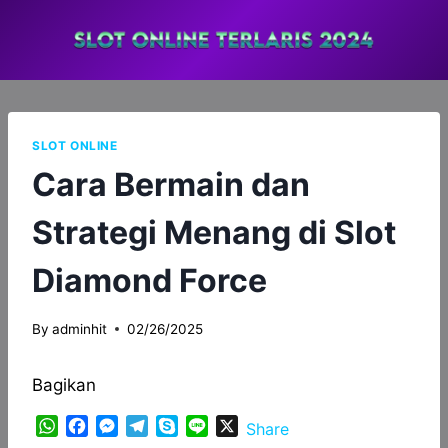
Skip
to
content
SLOT ONLINE
Cara Bermain dan
Strategi Menang di Slot
Diamond Force
By
adminhit
02/26/2025
Bagikan
W
F
M
T
S
L
X
Share