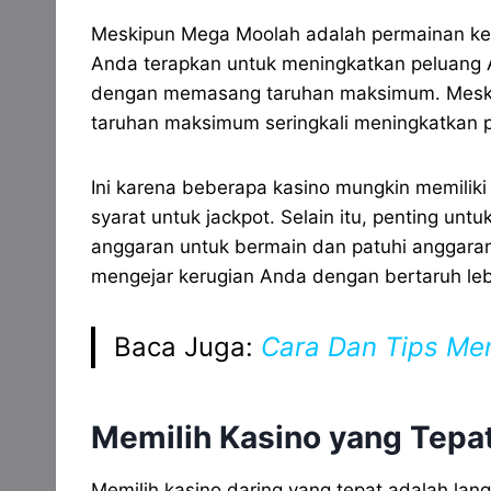
Meskipun Mega Moolah adalah permainan keb
Anda terapkan untuk meningkatkan peluang A
dengan memasang taruhan maksimum. Meskip
taruhan maksimum seringkali meningkatkan 
Ini karena beberapa kasino mungkin memilik
syarat untuk jackpot. Selain itu, penting un
anggaran untuk bermain dan patuhi anggara
mengejar kerugian Anda dengan bertaruh le
Baca Juga:
Cara Dan Tips Men
Memilih Kasino yang Tepat
Memilih kasino daring yang tepat adalah lan