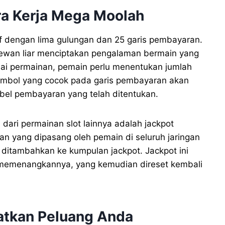
a Kerja Mega Moolah
f dengan lima gulungan dan 25 garis pembayaran.
hewan liar menciptakan pengalaman bermain yang
i permainan, pemain perlu menentukan jumlah
imbol yang cocok pada garis pembayaran akan
el pembayaran yang telah ditentukan.
ri permainan slot lainnya adalah jackpot
uhan yang dipasang oleh pemain di seluruh jaringan
itambahkan ke kumpulan jackpot. Jackpot ini
 memenangkannya, yang kemudian direset kembali
atkan Peluang Anda