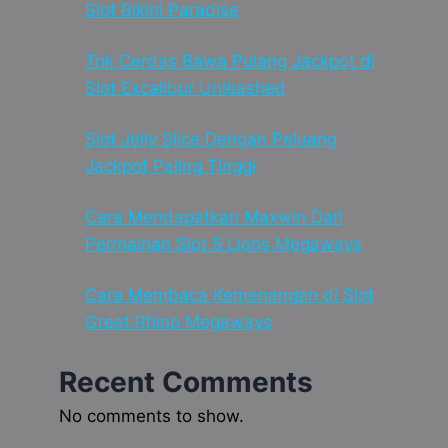
Slot Bikini Paradise
Trik Cerdas Bawa Pulang Jackpot di
Slot Excalibur Unleashed
Slot Jelly Slice Dengan Peluang
Jackpot Paling Tinggi
Cara Mendapatkan Maxwin Dari
Permainan Slot 5 Lions Megaways
Cara Membaca Kemenangan di Slot
Great Rhino Megaways
Recent Comments
No comments to show.