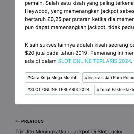
pemain. Salah satu kisah yang paling terkena
Heywood, yang memenangkan jackpot sebesa
bertaruh £0,25 per putaran ketika dia mem
pun dapat memenangkan jackpot, tidak pedul
Kisah sukses lainnya adalah kisah seorang
$20 juta pada tahun 2019. Pemenang ini mem
ada di dalam
SLOT ONLINE TERLARIS 2024
.
Post
#
Cara Kerja Mega Moolah
#
Inspirasi dari Para Pem
Tags:
#
SLOT ONLINE TERLARIS 2024
#
Tepat Faktor-fakt
Post
PREVIOUS
Trik Jitu Meningkatkan Jackpot Di Slot Lucky