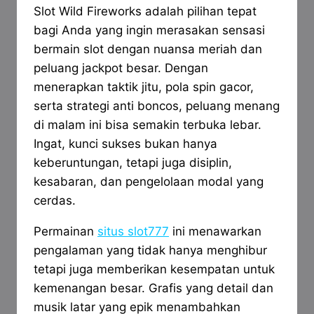
Slot Wild Fireworks adalah pilihan tepat
bagi Anda yang ingin merasakan sensasi
bermain slot dengan nuansa meriah dan
peluang jackpot besar. Dengan
menerapkan taktik jitu, pola spin gacor,
serta strategi anti boncos, peluang menang
di malam ini bisa semakin terbuka lebar.
Ingat, kunci sukses bukan hanya
keberuntungan, tetapi juga disiplin,
kesabaran, dan pengelolaan modal yang
cerdas.
Permainan
situs slot777
ini menawarkan
pengalaman yang tidak hanya menghibur
tetapi juga memberikan kesempatan untuk
kemenangan besar. Grafis yang detail dan
musik latar yang epik menambahkan