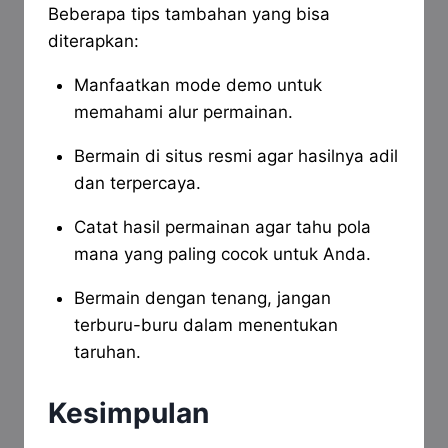
Beberapa tips tambahan yang bisa
diterapkan:
Manfaatkan mode demo untuk
memahami alur permainan.
Bermain di situs resmi agar hasilnya adil
dan terpercaya.
Catat hasil permainan agar tahu pola
mana yang paling cocok untuk Anda.
Bermain dengan tenang, jangan
terburu-buru dalam menentukan
taruhan.
Kesimpulan