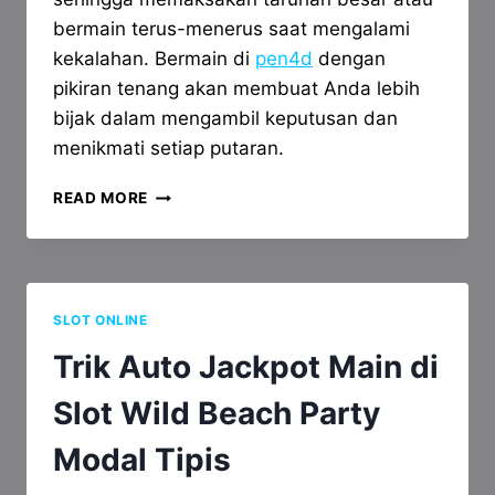
bermain terus-menerus saat mengalami
kekalahan. Bermain di
pen4d
dengan
pikiran tenang akan membuat Anda lebih
bijak dalam mengambil keputusan dan
menikmati setiap putaran.
PANDUAN
READ MORE
DAN
TIPS
MENANG
BESAR
DI
SLOT ONLINE
SLOT
WILD
Trik Auto Jackpot Main di
BEACH
PARTY
Slot Wild Beach Party
Modal Tipis