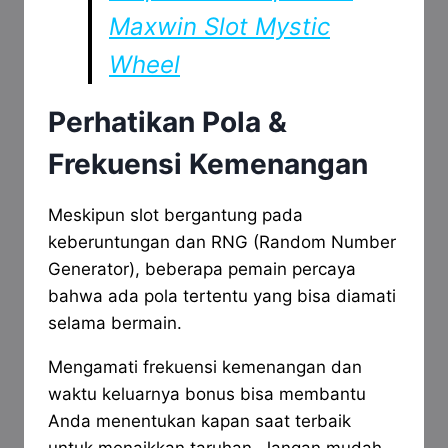
Maxwin Slot Mystic
Wheel
Perhatikan Pola &
Frekuensi Kemenangan
Meskipun slot bergantung pada
keberuntungan dan RNG (Random Number
Generator), beberapa pemain percaya
bahwa ada pola tertentu yang bisa diamati
selama bermain.
Mengamati frekuensi kemenangan dan
waktu keluarnya bonus bisa membantu
Anda menentukan kapan saat terbaik