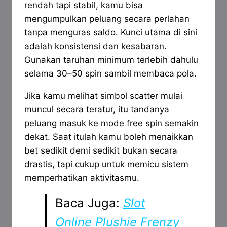
rendah tapi stabil, kamu bisa
mengumpulkan peluang secara perlahan
tanpa menguras saldo. Kunci utama di sini
adalah konsistensi dan kesabaran.
Gunakan taruhan minimum terlebih dahulu
selama 30–50 spin sambil membaca pola.
Jika kamu melihat simbol scatter mulai
muncul secara teratur, itu tandanya
peluang masuk ke mode free spin semakin
dekat. Saat itulah kamu boleh menaikkan
bet sedikit demi sedikit bukan secara
drastis, tapi cukup untuk memicu sistem
memperhatikan aktivitasmu.
Baca Juga:
Slot
Online Plushie Frenzy