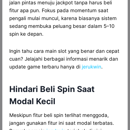
jalan pintas menuju jackpot tanpa harus beli
fitur apa pun. Fokus pada momentum saat
pengali mulai muncul, karena biasanya sistem
sedang membuka peluang besar dalam 5–10
spin ke depan.
Ingin tahu cara main slot yang benar dan cepat
cuan? Jelajahi berbagai informasi menarik dan
update game terbaru hanya di
jerukwin
.
Hindari Beli Spin Saat
Modal Kecil
Meskipun fitur beli spin terlihat menggoda,
jangan gunakan fitur ini saat modal terbatas.