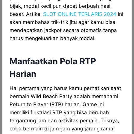
bijak, modal kecil pun dapat berbuah hasil
besar. Artikel
SLOT ONLINE TERLARIS 2024
ini
akan membahas trik-trik jitu agar kamu bisa
mendapatkan jackpot secara otomatis tanpa
harus mengeluarkan banyak modal.
Manfaatkan Pola RTP
Harian
Hal pertama yang harus kamu perhatikan saat
bermain Wild Beach Party adalah memahami
Return to Player (RTP) harian. Game ini
memiliki fluktuasi RTP yang bisa berubah
tergantung jam dan aktivitas pemain. Triknya,
coba bermain di jam-jam yang jarang ramai