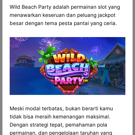
h
a
e
e
k
i
a
c
s
l
y
n
Wild Beach Party adalah permainan slot yang
t
e
s
e
p
e
menawarkan keseruan dan peluang jackpot
s
b
e
g
e
besar dengan tema pesta pantai yang ceria.
A
o
n
r
p
o
g
a
p
k
e
m
r
Meski modal terbatas, bukan berarti kamu
tidak bisa meraih kemenangan maksimal.
Dengan strategi tepat, pemahaman pola
permainan, dan pengelolaan taruhan yang