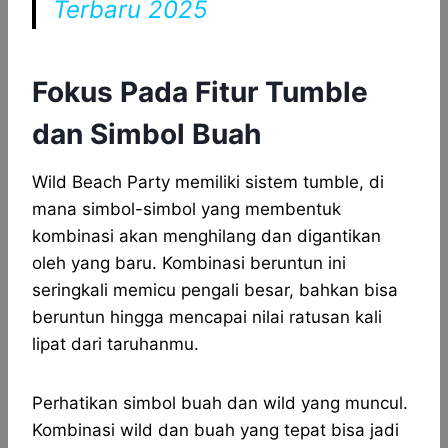
Terbaru 2025
Fokus Pada Fitur Tumble
dan Simbol Buah
Wild Beach Party memiliki sistem tumble, di
mana simbol-simbol yang membentuk
kombinasi akan menghilang dan digantikan
oleh yang baru. Kombinasi beruntun ini
seringkali memicu pengali besar, bahkan bisa
beruntun hingga mencapai nilai ratusan kali
lipat dari taruhanmu.
Perhatikan simbol buah dan wild yang muncul.
Kombinasi wild dan buah yang tepat bisa jadi