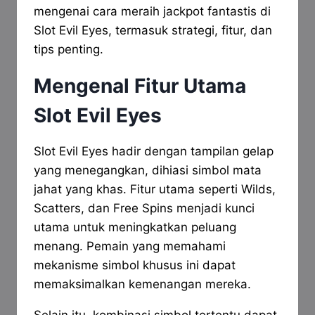
mengenai cara meraih jackpot fantastis di
Slot Evil Eyes, termasuk strategi, fitur, dan
tips penting.
Mengenal Fitur Utama
Slot Evil Eyes
Slot Evil Eyes hadir dengan tampilan gelap
yang menegangkan, dihiasi simbol mata
jahat yang khas. Fitur utama seperti Wilds,
Scatters, dan Free Spins menjadi kunci
utama untuk meningkatkan peluang
menang. Pemain yang memahami
mekanisme simbol khusus ini dapat
memaksimalkan kemenangan mereka.