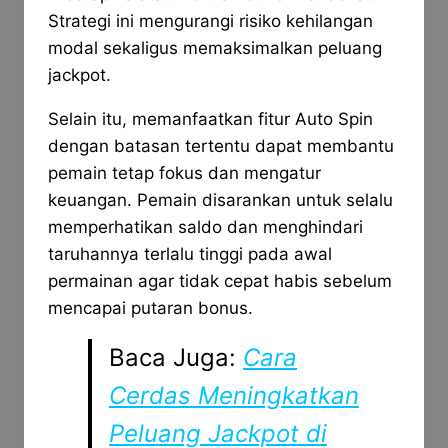
Strategi ini mengurangi risiko kehilangan
modal sekaligus memaksimalkan peluang
jackpot.
Selain itu, memanfaatkan fitur Auto Spin
dengan batasan tertentu dapat membantu
pemain tetap fokus dan mengatur
keuangan. Pemain disarankan untuk selalu
memperhatikan saldo dan menghindari
taruhannya terlalu tinggi pada awal
permainan agar tidak cepat habis sebelum
mencapai putaran bonus.
Baca Juga:
Cara
Cerdas Meningkatkan
Peluang Jackpot di