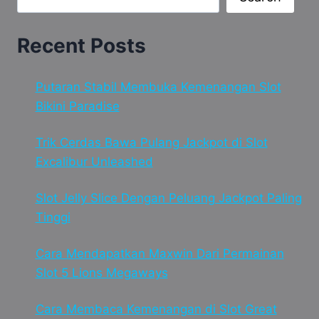
Recent Posts
Putaran Stabil Membuka Kemenangan Slot
Bikini Paradise
Trik Cerdas Bawa Pulang Jackpot di Slot
Excalibur Unleashed
Slot Jelly Slice Dengan Peluang Jackpot Paling
Tinggi
Cara Mendapatkan Maxwin Dari Permainan
Slot 5 Lions Megaways
Cara Membaca Kemenangan di Slot Great