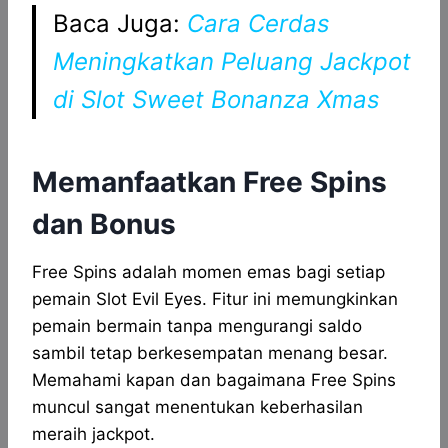
Baca Juga:
Cara Cerdas
Meningkatkan Peluang Jackpot
di Slot Sweet Bonanza Xmas
Memanfaatkan Free Spins
dan Bonus
Free Spins adalah momen emas bagi setiap
pemain Slot Evil Eyes. Fitur ini memungkinkan
pemain bermain tanpa mengurangi saldo
sambil tetap berkesempatan menang besar.
Memahami kapan dan bagaimana Free Spins
muncul sangat menentukan keberhasilan
meraih jackpot.