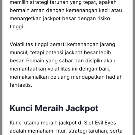
memilih strategi taruhan yang tepat, apakah
bermain aman dengan kemenangan kecil atau
menargetkan jackpot besar dengan risiko
tinggi.
Volatilitas tinggi berarti kemenangan jarang
muncul, tetapi potensi jackpot besar lebih
besar. Pemain yang sabar dan disiplin akan
memanfaatkan volatilitas ini dengan baik,
memaksimalkan peluang mendapatkan hadiah
fantastis.
Kunci Meraih Jackpot
Kunci utama meraih jackpot di Slot Evil Eyes
adalah memahami fitur, strategi taruhan, serta