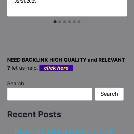
02/21/2025
NEED BACKLINK HIGH QUALITY and RELEVANT
?
let us help.
click here
Search
Search
Recent Posts
Putaran Stabil Membuka Kemenangan Slot