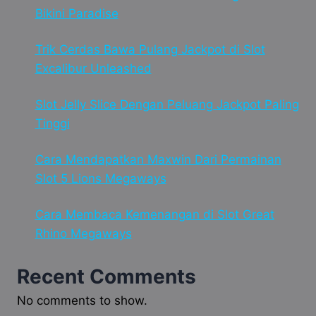
Bikini Paradise
Trik Cerdas Bawa Pulang Jackpot di Slot
Excalibur Unleashed
Slot Jelly Slice Dengan Peluang Jackpot Paling
Tinggi
Cara Mendapatkan Maxwin Dari Permainan
Slot 5 Lions Megaways
Cara Membaca Kemenangan di Slot Great
Rhino Megaways
Recent Comments
No comments to show.