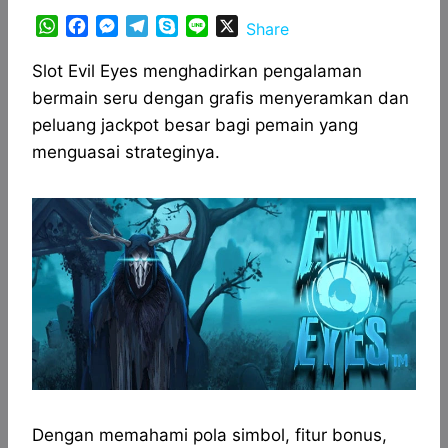
W
F
M
T
S
L
X
Share
h
a
e
e
k
i
a
c
s
l
y
n
Slot Evil Eyes menghadirkan pengalaman
t
e
s
e
p
e
bermain seru dengan grafis menyeramkan dan
s
b
e
g
e
peluang jackpot besar bagi pemain yang
A
o
n
r
menguasai strateginya.
p
o
g
a
p
k
e
m
r
Dengan memahami pola simbol, fitur bonus,