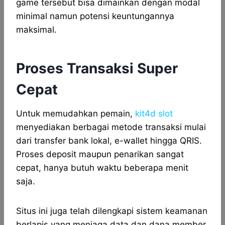
game tersebut bisa dimainkan dengan modal
minimal namun potensi keuntungannya
maksimal.
Proses Transaksi Super
Cepat
Untuk memudahkan pemain,
kit4d slot
menyediakan berbagai metode transaksi mulai
dari transfer bank lokal, e-wallet hingga QRIS.
Proses deposit maupun penarikan sangat
cepat, hanya butuh waktu beberapa menit
saja.
Situs ini juga telah dilengkapi sistem keamanan
berlapis yang menjaga data dan dana member