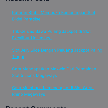
Putaran Stabil Membuka Kemenangan Slot
Bikini Paradise
Trik Cerdas Bawa Pulang Jackpot di Slot
Excalibur Unleashed
Slot Jelly Slice Dengan Peluang Jackpot Paling
Tinggi
Cara Mendapatkan Maxwin Dari Permainan
Slot 5 Lions Megaways
Cara Membaca Kemenangan di Slot Great
Rhino Megaways