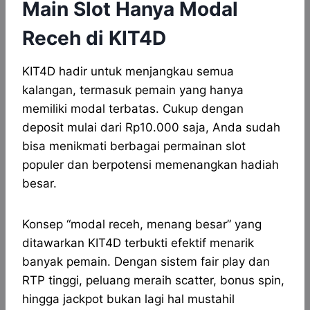
Main Slot Hanya Modal
Receh di KIT4D
KIT4D hadir untuk menjangkau semua
kalangan, termasuk pemain yang hanya
memiliki modal terbatas. Cukup dengan
deposit mulai dari Rp10.000 saja, Anda sudah
bisa menikmati berbagai permainan slot
populer dan berpotensi memenangkan hadiah
besar.
Konsep “modal receh, menang besar” yang
ditawarkan KIT4D terbukti efektif menarik
banyak pemain. Dengan sistem fair play dan
RTP tinggi, peluang meraih scatter, bonus spin,
hingga jackpot bukan lagi hal mustahil