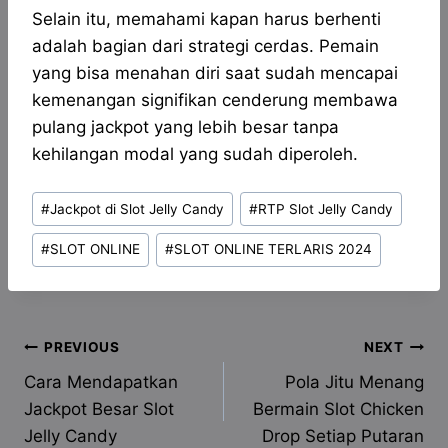
Selain itu, memahami kapan harus berhenti
adalah bagian dari strategi cerdas. Pemain
yang bisa menahan diri saat sudah mencapai
kemenangan signifikan cenderung membawa
pulang jackpot yang lebih besar tanpa
kehilangan modal yang sudah diperoleh.
Post
#
Jackpot di Slot Jelly Candy
#
RTP Slot Jelly Candy
Tags:
#
SLOT ONLINE
#
SLOT ONLINE TERLARIS 2024
Post
PREVIOUS
NEXT
Cara Mendapatkan
Pola Jitu Menang
navigation
Jackpot Besar Slot
Bermain Slot Chicken
Jelly Candy
Drop Setiap Putaran