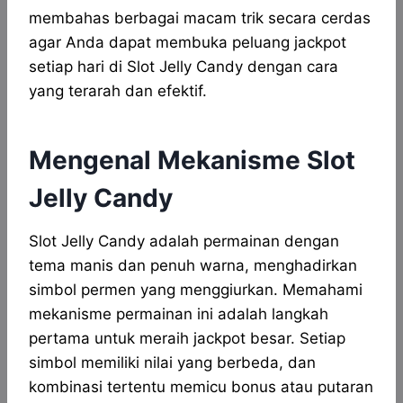
membahas berbagai macam trik secara cerdas
agar Anda dapat membuka peluang jackpot
setiap hari di Slot Jelly Candy dengan cara
yang terarah dan efektif.
Mengenal Mekanisme Slot
Jelly Candy
Slot Jelly Candy adalah permainan dengan
tema manis dan penuh warna, menghadirkan
simbol permen yang menggiurkan. Memahami
mekanisme permainan ini adalah langkah
pertama untuk meraih jackpot besar. Setiap
simbol memiliki nilai yang berbeda, dan
kombinasi tertentu memicu bonus atau putaran