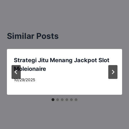
Similar Posts
Strategi Jitu Menang Jackpot Slot
Moleionaire
10/29/2025