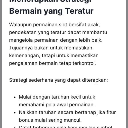
Bermain yang Teratur
Walaupun permainan slot bersifat acak,
pendekatan yang teratur dapat membantu
mengelola permainan dengan lebih baik.
Tujuannya bukan untuk memastikan
kemenangan, tetapi untuk memastikan
pengalaman bermain tetap terkontrol.
Strategi sederhana yang dapat diterapkan:
Mulai dengan taruhan kecil untuk
memahami pola awal permainan.
Naikkan taruhan secara bertahap jika fitur
bonus mulai sering muncul.
Catat beberapa pola kemunculan simbol