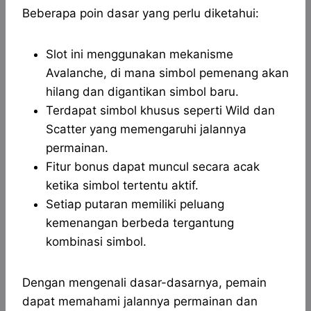
Beberapa poin dasar yang perlu diketahui:
Slot ini menggunakan mekanisme
Avalanche, di mana simbol pemenang akan
hilang dan digantikan simbol baru.
Terdapat simbol khusus seperti Wild dan
Scatter yang memengaruhi jalannya
permainan.
Fitur bonus dapat muncul secara acak
ketika simbol tertentu aktif.
Setiap putaran memiliki peluang
kemenangan berbeda tergantung
kombinasi simbol.
Dengan mengenali dasar-dasarnya, pemain
dapat memahami jalannya permainan dan