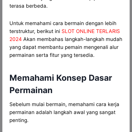
terasa berbeda.
Untuk memahami cara bermain dengan lebih
terstruktur, berikut ini
SLOT ONLINE TERLARIS
2024
Akan membahas langkah-langkah mudah
yang dapat membantu pemain mengenali alur
permainan serta fitur yang tersedia.
Memahami Konsep Dasar
Permainan
Sebelum mulai bermain, memahami cara kerja
permainan adalah langkah awal yang sangat
penting.