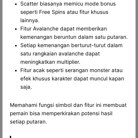
Scatter biasanya memicu mode bonus
seperti Free Spins atau fitur khusus
lainnya.
Fitur Avalanche dapat memberikan
kemenangan beruntun dalam satu putaran.
Setiap kemenangan berturut-turut dalam
satu rangkaian avalanche dapat
meningkatkan multiplier.
Fitur acak seperti serangan monster atau
efek khusus karakter dapat muncul kapan
saja.
Memahami fungsi simbol dan fitur ini membuat
pemain bisa memperkirakan potensi hasil
setiap putaran.