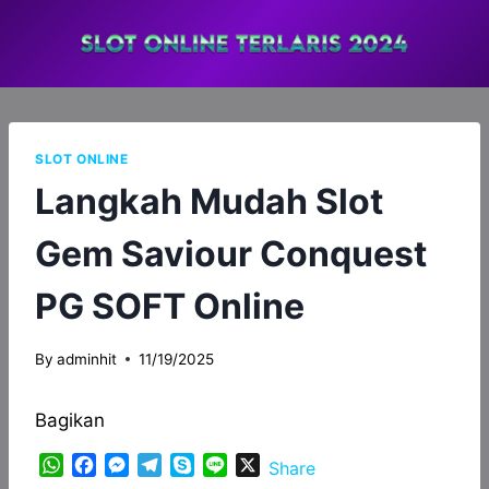
Skip
to
content
SLOT ONLINE
Langkah Mudah Slot
Gem Saviour Conquest
PG SOFT Online
By
adminhit
11/19/2025
Bagikan
W
F
M
T
S
L
X
Share