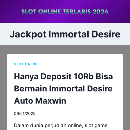
Skip
to
content
Jackpot Immortal Desire
SLOT ONLINE
Hanya Deposit 10Rb Bisa
Bermain Immortal Desire
Auto Maxwin
06/21/2025
Dalam dunia perjudian online, slot game