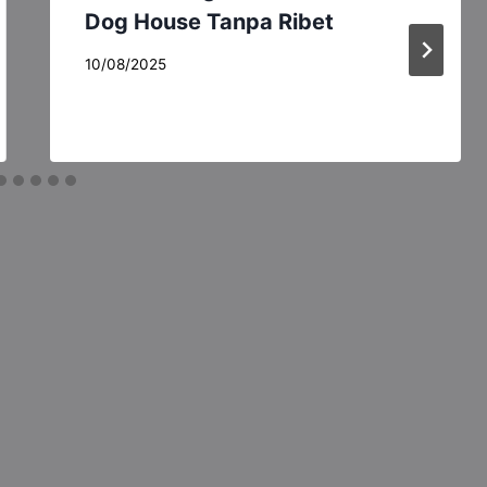
Dog House Tanpa Ribet
10/08/2025