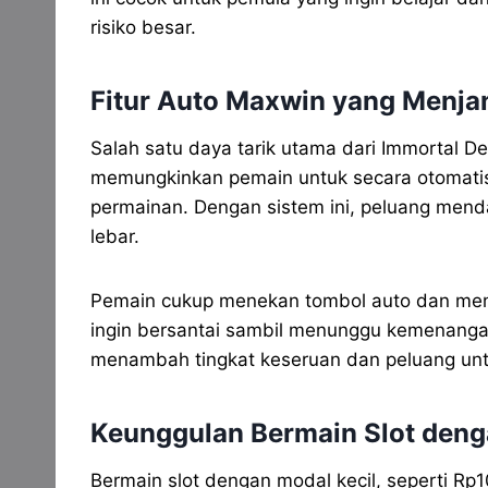
risiko besar.
Fitur Auto Maxwin yang Menja
Salah satu daya tarik utama dari Immortal Des
memungkinkan pemain untuk secara otomat
permainan. Dengan sistem ini, peluang mend
lebar.
Pemain cukup menekan tombol auto dan men
ingin bersantai sambil menunggu kemenangan 
menambah tingkat keseruan dan peluang un
Keunggulan Bermain Slot deng
Bermain slot dengan modal kecil, seperti Rp1