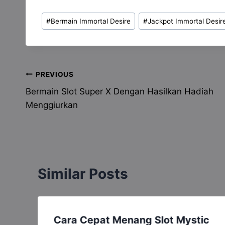
Post
#
Bermain Immortal Desire
#
Jackpot Immortal Desir
Tags:
Post
PREVIOUS
Bermain Slot Super X Dengan Hasilkan Hadiah
navigation
Menggiurkan
Similar Posts
Cara Cepat Menang Slot Mystic