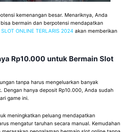
otensi kemenangan besar. Menariknya, Anda
k bisa bermain dan berpotensi mendapatkan
i
SLOT ONLINE TERLARIS 2024
akan memberikan
ya Rp10.000 untuk Bermain Slot
tungan tanpa harus mengeluarkan banyak
aik. Dengan hanya deposit Rp10.000, Anda sudah
ri game ini.
tuk meningkatkan peluang mendapatkan
arus mengatur taruhan secara manual. Kemudahan
an merasakan pengalaman bermain slot online tanpa