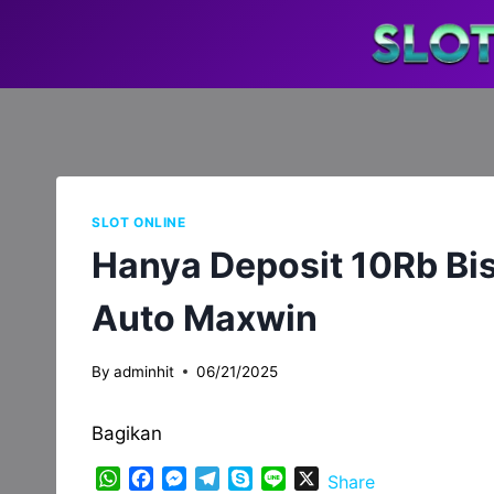
Skip
to
content
SLOT ONLINE
Hanya Deposit 10Rb Bi
Auto Maxwin
By
adminhit
06/21/2025
Bagikan
W
F
M
T
S
L
X
Share