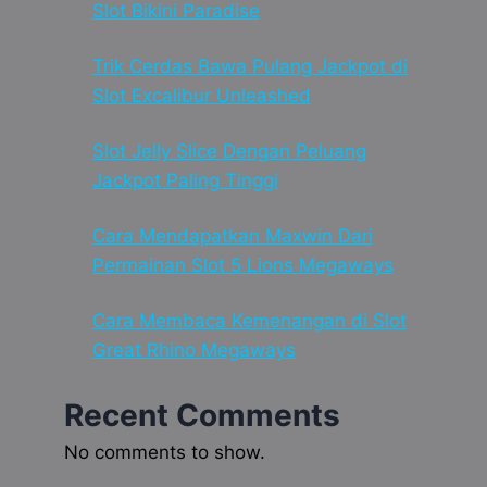
Slot Bikini Paradise
Trik Cerdas Bawa Pulang Jackpot di
Slot Excalibur Unleashed
Slot Jelly Slice Dengan Peluang
Jackpot Paling Tinggi
Cara Mendapatkan Maxwin Dari
Permainan Slot 5 Lions Megaways
Cara Membaca Kemenangan di Slot
Great Rhino Megaways
Recent Comments
No comments to show.