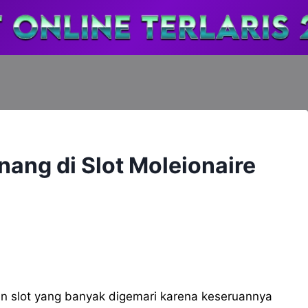
nang di Slot Moleionaire
an slot yang banyak digemari karena keseruannya