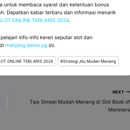
ga untuk membaca syarat dan ketentuan bonus
ah. Dapatkan kabar terbaru dan informasi menarik
SLOT ONLINE TERLARIS 2024
.
lajari info-info keren seputar slot dan
 di
mahjong demo pg
ini.
LOT ONLINE TERLARIS 2024
#
Strategi Jitu Mudah Menang
NEXT
Tips Simpel Mudah Menang di Slot Book of
Monsters