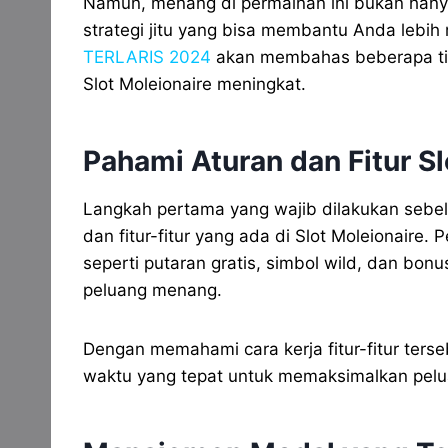
Namun, menang di permainan ini bukan han
strategi jitu yang bisa membantu Anda leb
TERLARIS 2024
akan membahas beberapa tips
Slot Moleionaire meningkat.
Pahami Aturan dan Fitur Sl
Langkah pertama yang wajib dilakukan seb
dan fitur-fitur yang ada di Slot Moleionaire.
seperti putaran gratis, simbol wild, dan b
peluang menang.
Dengan memahami cara kerja fitur-fitur ters
waktu yang tepat untuk memaksimalkan pelu