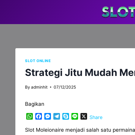
Skip
to
content
SLOT ONLINE
Strategi Jitu Mudah Me
By
adminhit
07/12/2025
Bagikan
W
F
M
T
S
L
X
Share
h
a
e
e
k
i
a
c
s
l
y
n
Slot Moleionaire menjadi salah satu permain