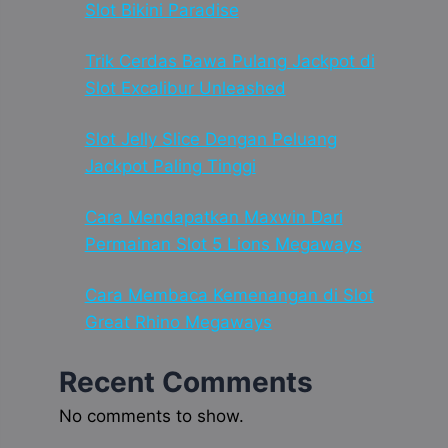
Slot Bikini Paradise
Trik Cerdas Bawa Pulang Jackpot di
Slot Excalibur Unleashed
Slot Jelly Slice Dengan Peluang
Jackpot Paling Tinggi
Cara Mendapatkan Maxwin Dari
Permainan Slot 5 Lions Megaways
Cara Membaca Kemenangan di Slot
Great Rhino Megaways
Recent Comments
No comments to show.