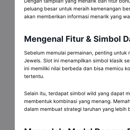
Dengan tampilan yang menarik dan fitur bo
peluang besar untuk meraih kemenangan bes
akan memberikan informasi menarik yang waj
Mengenal Fitur & Simbol D
Sebelum memulai permainan, penting untuk m
Jewels. Slot ini menampilkan simbol klasik s
ini memiliki nilai berbeda dan bisa memicu 
tertentu.
Selain itu, terdapat simbol wild yang dapat
membentuk kombinasi yang menang. Memaha
dalam membuat strategi taruhan yang lebih b