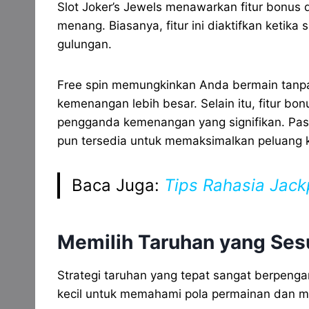
Slot Joker’s Jewels menawarkan fitur bonus
menang. Biasanya, fitur ini diaktifkan ketik
gulungan.
Free spin memungkinkan Anda bermain tanpa
kemenangan lebih besar. Selain itu, fitur bo
pengganda kemenangan yang signifikan. Pasti
pun tersedia untuk memaksimalkan peluang
Baca Juga:
Tips Rahasia Jack
Memilih Taruhan yang Ses
Strategi taruhan yang tepat sangat berpenga
kecil untuk memahami pola permainan dan me