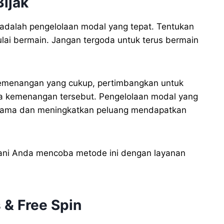
ijak
adalah pengelolaan modal yang tepat. Tentukan
ai bermain. Jangan tergoda untuk terus bermain
kemenangan yang cukup, pertimbangkan untuk
ua kemenangan tersebut. Pengelolaan modal yang
 lama dan meningkatkan peluang mendapatkan
ni Anda mencoba metode ini dengan layanan
 & Free Spin