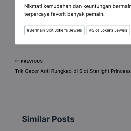
Nikmati kemudahan dan keuntungan bermain 
terpercaya favorit banyak pemain.
Post
#
Bermain Slot Joker's Jewels
#
Slot Joker’s Jewels
Tags:
Post
PREVIOUS
Trik Gacor Anti Rungkad di Slot Starlight Princess
navigation
Similar Posts