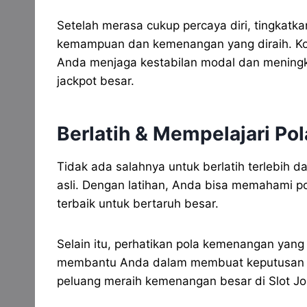
Setelah merasa cukup percaya diri, tingkatk
kemampuan dan kemenangan yang diraih. Ko
Anda menjaga kestabilan modal dan mening
jackpot besar.
Berlatih & Mempelajari Po
Tidak ada salahnya untuk berlatih terlebih
asli. Dengan latihan, Anda bisa memahami p
terbaik untuk bertaruh besar.
Selain itu, perhatikan pola kemenangan yang 
membantu Anda dalam membuat keputusan ta
peluang meraih kemenangan besar di Slot Jok