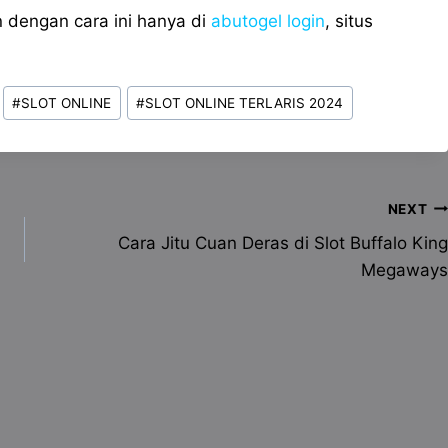
dengan cara ini hanya di
abutogel login
, situs
#
SLOT ONLINE
#
SLOT ONLINE TERLARIS 2024
NEXT
Cara Jitu Cuan Deras di Slot Buffalo King
Megaways