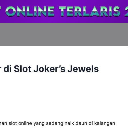
i Slot Joker’s Jewels
nan slot online yang sedang naik daun di kalangan