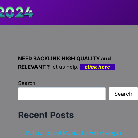
NEED BACKLINK HIGH QUALITY and
RELEVANT ?
let us help.
click here
Search
Search
Recent Posts
Putaran Stabil Membuka Kemenangan