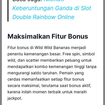
Keberuntungan Ganda di Slot
Double Rainbow Online
Maksimalkan Fitur Bonus
Fitur bonus di Wild Wild Bananas menjadi
penentu kemenangan besar. Free spin, simbol
wild, dan scatter memberikan peluang untuk
mendapatkan kombo kemenangan tinggi tanpa
mengurangi saldo taruhan. Pemain yang
cerdas memanfaatkan setiap fitur bonus
secara maksimal, terutama saat bonus aktif,
karena inilah momen terbaik untuk meraih
jackpot.