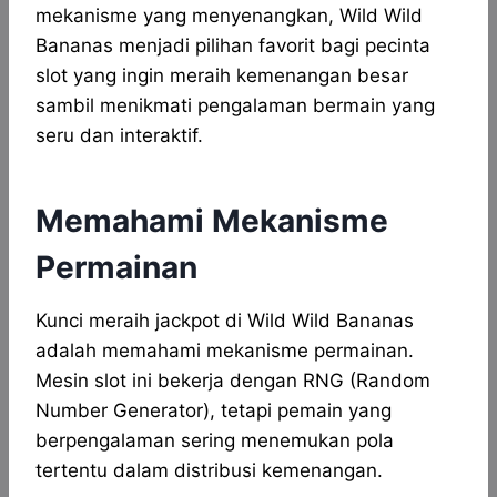
mekanisme yang menyenangkan, Wild Wild
Bananas menjadi pilihan favorit bagi pecinta
slot yang ingin meraih kemenangan besar
sambil menikmati pengalaman bermain yang
seru dan interaktif.
Memahami Mekanisme
Permainan
Kunci meraih jackpot di Wild Wild Bananas
adalah memahami mekanisme permainan.
Mesin slot ini bekerja dengan RNG (Random
Number Generator), tetapi pemain yang
berpengalaman sering menemukan pola
tertentu dalam distribusi kemenangan.