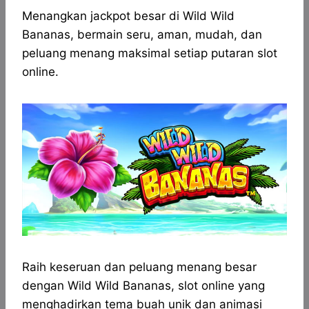
h
a
e
e
k
i
a
c
s
l
y
n
Menangkan jackpot besar di Wild Wild
t
e
s
e
p
e
Bananas, bermain seru, aman, mudah, dan
s
b
e
g
e
peluang menang maksimal setiap putaran slot
A
o
n
r
online.
p
o
g
a
p
k
e
m
r
Raih keseruan dan peluang menang besar
dengan Wild Wild Bananas, slot online yang
menghadirkan tema buah unik dan animasi