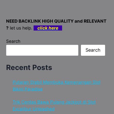
NEED BACKLINK HIGH QUALITY and RELEVANT
?
let us help.
click here
Search
Search
Recent Posts
Putaran Stabil Membuka Kemenangan Slot
Bikini Paradise
Trik Cerdas Bawa Pulang Jackpot di Slot
Excalibur Unleashed