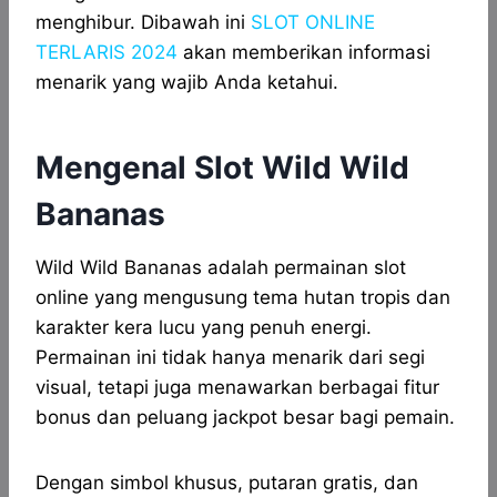
menghibur. Dibawah ini
SLOT ONLINE
TERLARIS 2024
akan memberikan informasi
menarik yang wajib Anda ketahui.
Mengenal Slot Wild Wild
Bananas
Wild Wild Bananas adalah permainan slot
online yang mengusung tema hutan tropis dan
karakter kera lucu yang penuh energi.
Permainan ini tidak hanya menarik dari segi
visual, tetapi juga menawarkan berbagai fitur
bonus dan peluang jackpot besar bagi pemain.
Dengan simbol khusus, putaran gratis, dan