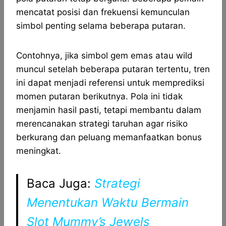
mencatat posisi dan frekuensi kemunculan
simbol penting selama beberapa putaran.
Contohnya, jika simbol gem emas atau wild
muncul setelah beberapa putaran tertentu, tren
ini dapat menjadi referensi untuk memprediksi
momen putaran berikutnya. Pola ini tidak
menjamin hasil pasti, tetapi membantu dalam
merencanakan strategi taruhan agar risiko
berkurang dan peluang memanfaatkan bonus
meningkat.
Baca Juga:
Strategi
Menentukan Waktu Bermain
Slot Mummy’s Jewels