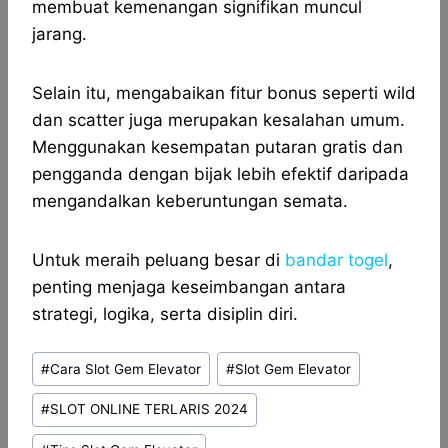
membuat kemenangan signifikan muncul
jarang.
Selain itu, mengabaikan fitur bonus seperti wild
dan scatter juga merupakan kesalahan umum.
Menggunakan kesempatan putaran gratis dan
pengganda dengan bijak lebih efektif daripada
mengandalkan keberuntungan semata.
Untuk meraih peluang besar di
bandar togel
,
penting menjaga keseimbangan antara
strategi, logika, serta disiplin diri.
Post
#
Cara Slot Gem Elevator
#
Slot Gem Elevator
Tags:
#
SLOT ONLINE TERLARIS 2024