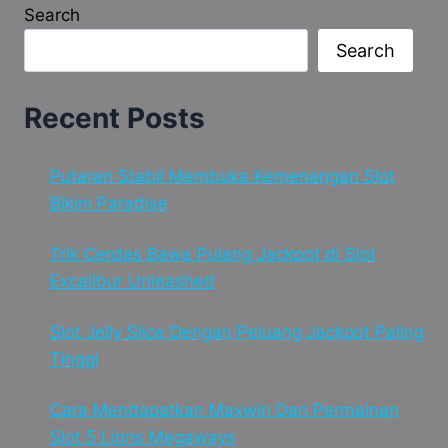
Search
Search
Recent Posts
Putaran Stabil Membuka Kemenangan Slot
Bikini Paradise
Trik Cerdas Bawa Pulang Jackpot di Slot
Excalibur Unleashed
Slot Jelly Slice Dengan Peluang Jackpot Paling
Tinggi
Cara Mendapatkan Maxwin Dari Permainan
Slot 5 Lions Megaways