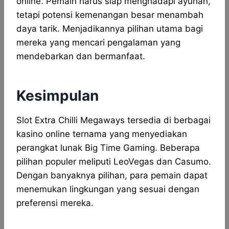
online. Pemain harus siap menghadapi ayunan,
tetapi potensi kemenangan besar menambah
daya tarik. Menjadikannya pilihan utama bagi
mereka yang mencari pengalaman yang
mendebarkan dan bermanfaat.
Kesimpulan
Slot Extra Chilli Megaways tersedia di berbagai
kasino online ternama yang menyediakan
perangkat lunak Big Time Gaming. Beberapa
pilihan populer meliputi LeoVegas dan Casumo.
Dengan banyaknya pilihan, para pemain dapat
menemukan lingkungan yang sesuai dengan
preferensi mereka.