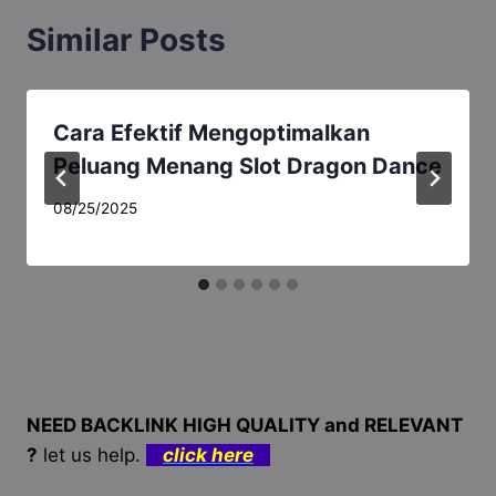
Similar Posts
Cara Efektif Mengoptimalkan
Peluang Menang Slot Dragon Dance
08/25/2025
NEED BACKLINK HIGH QUALITY and RELEVANT
?
let us help.
click here