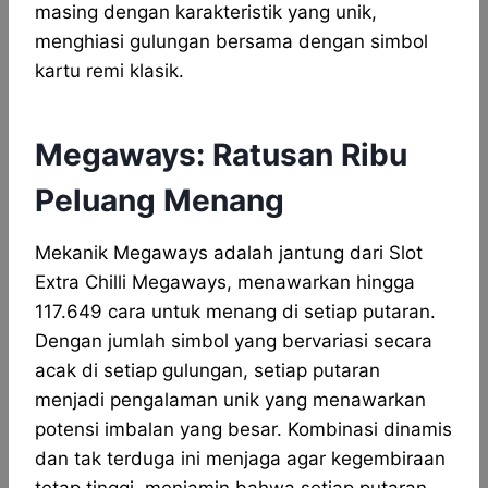
masing dengan karakteristik yang unik,
menghiasi gulungan bersama dengan simbol
kartu remi klasik.
Megaways: Ratusan Ribu
Peluang Menang
Mekanik Megaways adalah jantung dari Slot
Extra Chilli Megaways, menawarkan hingga
117.649 cara untuk menang di setiap putaran.
Dengan jumlah simbol yang bervariasi secara
acak di setiap gulungan, setiap putaran
menjadi pengalaman unik yang menawarkan
potensi imbalan yang besar. Kombinasi dinamis
dan tak terduga ini menjaga agar kegembiraan