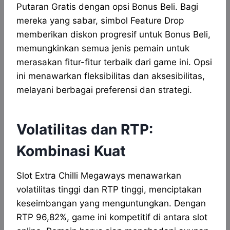
Putaran Gratis dengan opsi Bonus Beli. Bagi
mereka yang sabar, simbol Feature Drop
memberikan diskon progresif untuk Bonus Beli,
memungkinkan semua jenis pemain untuk
merasakan fitur-fitur terbaik dari game ini. Opsi
ini menawarkan fleksibilitas dan aksesibilitas,
melayani berbagai preferensi dan strategi.
Volatilitas dan RTP:
Kombinasi Kuat
Slot Extra Chilli Megaways menawarkan
volatilitas tinggi dan RTP tinggi, menciptakan
keseimbangan yang menguntungkan. Dengan
RTP 96,82%, game ini kompetitif di antara slot