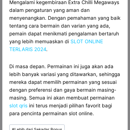
Mengalami kegembiraan Extra Chilli Megaways
dalam pengaturan yang aman dan
menyenangkan. Dengan pemahaman yang baik
tentang cara bermain dan varian yang ada,
pemain dapat menikmati pengalaman bertaruh
yang lebih memuaskan di
SLOT ONLINE
TERLARIS 2024
.
Di masa depan. Permainan ini juga akan ada
lebih banyak variasi yang ditawarkan, sehingga
mereka dapat memilih permainan yang sesuai
dengan preferensi dan gaya bermain masing-
masing. Semua ini akan membuat permainan
slot qris
ini terus menjadi pilihan favorit bagi
para pencinta permainan slot online.
Post
#
Lebih dari Sekadar Bonus