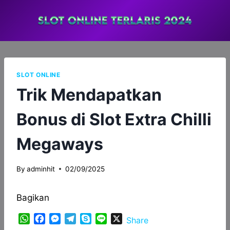
Skip
to
content
SLOT ONLINE
Trik Mendapatkan
Bonus di Slot Extra Chilli
Megaways
By
adminhit
02/09/2025
Bagikan
W
F
M
T
S
L
X
Share