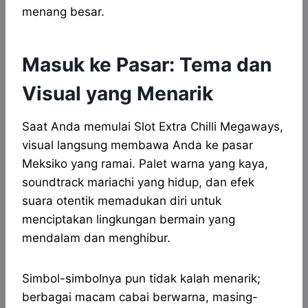
menang besar.
Masuk ke Pasar: Tema dan
Visual yang Menarik
Saat Anda memulai Slot Extra Chilli Megaways,
visual langsung membawa Anda ke pasar
Meksiko yang ramai. Palet warna yang kaya,
soundtrack mariachi yang hidup, dan efek
suara otentik memadukan diri untuk
menciptakan lingkungan bermain yang
mendalam dan menghibur.
Simbol-simbolnya pun tidak kalah menarik;
berbagai macam cabai berwarna, masing-