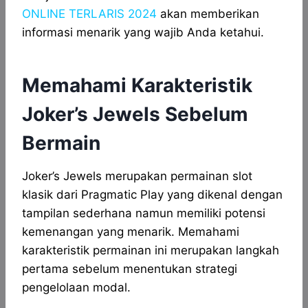
ONLINE TERLARIS 2024
akan memberikan
informasi menarik yang wajib Anda ketahui.
Memahami Karakteristik
Joker’s Jewels Sebelum
Bermain
Joker’s Jewels merupakan permainan slot
klasik dari Pragmatic Play yang dikenal dengan
tampilan sederhana namun memiliki potensi
kemenangan yang menarik. Memahami
karakteristik permainan ini merupakan langkah
pertama sebelum menentukan strategi
pengelolaan modal.