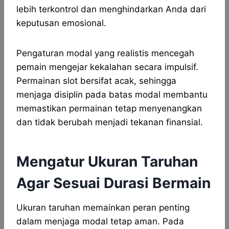
lebih terkontrol dan menghindarkan Anda dari
keputusan emosional.
Pengaturan modal yang realistis mencegah
pemain mengejar kekalahan secara impulsif.
Permainan slot bersifat acak, sehingga
menjaga disiplin pada batas modal membantu
memastikan permainan tetap menyenangkan
dan tidak berubah menjadi tekanan finansial.
Mengatur Ukuran Taruhan
Agar Sesuai Durasi Bermain
Ukuran taruhan memainkan peran penting
dalam menjaga modal tetap aman. Pada