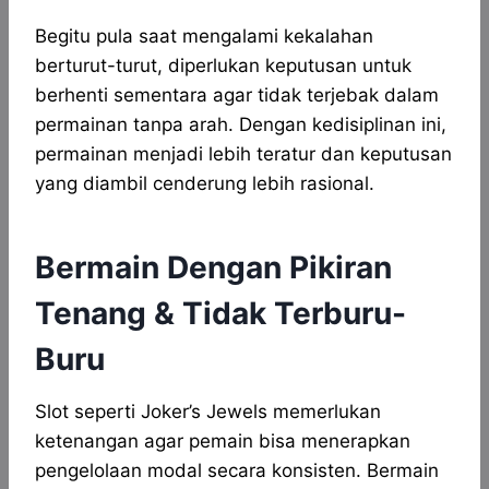
Begitu pula saat mengalami kekalahan
berturut-turut, diperlukan keputusan untuk
berhenti sementara agar tidak terjebak dalam
permainan tanpa arah. Dengan kedisiplinan ini,
permainan menjadi lebih teratur dan keputusan
yang diambil cenderung lebih rasional.
Bermain Dengan Pikiran
Tenang & Tidak Terburu-
Buru
Slot seperti Joker’s Jewels memerlukan
ketenangan agar pemain bisa menerapkan
pengelolaan modal secara konsisten. Bermain