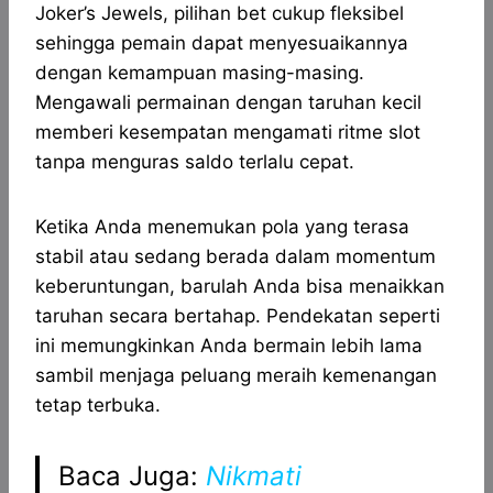
Joker’s Jewels, pilihan bet cukup fleksibel
sehingga pemain dapat menyesuaikannya
dengan kemampuan masing-masing.
Mengawali permainan dengan taruhan kecil
memberi kesempatan mengamati ritme slot
tanpa menguras saldo terlalu cepat.
Ketika Anda menemukan pola yang terasa
stabil atau sedang berada dalam momentum
keberuntungan, barulah Anda bisa menaikkan
taruhan secara bertahap. Pendekatan seperti
ini memungkinkan Anda bermain lebih lama
sambil menjaga peluang meraih kemenangan
tetap terbuka.
Baca Juga:
Nikmati