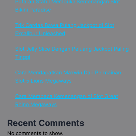
Putaran Stabil Membuka Kemenangan Slot
Bikini Paradise
Trik Cerdas Bawa Pulang Jackpot di Slot
Excalibur Unleashed
Slot Jelly Slice Dengan Peluang Jackpot Paling
Tinggi
Cara Mendapatkan Maxwin Dari Permainan
Slot 5 Lions Megaways
Cara Membaca Kemenangan di Slot Great
Rhino Megaways
Recent Comments
No comments to show.