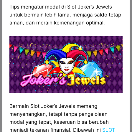
h
a
e
e
k
i
a
c
s
l
y
n
Tips mengatur modal di Slot Joker’s Jewels
t
e
s
e
p
e
untuk bermain lebih lama, menjaga saldo tetap
s
b
e
g
e
aman, dan meraih kemenangan optimal.
A
o
n
r
p
o
g
a
p
k
e
m
r
Bermain Slot Joker’s Jewels memang
menyenangkan, tetapi tanpa pengelolaan
modal yang tepat, keseruan bisa berubah
menjadi tekanan finansial. Dibawah ini
SLOT