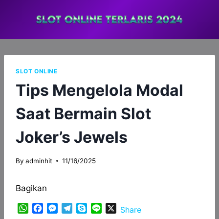
Skip
to
content
SLOT ONLINE
Tips Mengelola Modal
Saat Bermain Slot
Joker’s Jewels
By
adminhit
11/16/2025
Bagikan
W
F
M
T
S
L
X
Share