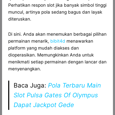
Perhatikan respon slot jika banyak simbol tinggi
muncul, artinya pola sedang bagus dan layak
diteruskan.
Di sini. Anda akan menemukan berbagai pilihan
permainan menarik,
bibit4d
menawarkan
platform yang mudah diakses dan
dioperasikan. Memungkinkan Anda untuk
menikmati setiap permainan dengan lancar dan
menyenangkan.
Baca Juga:
Pola Terbaru Main
Slot Pulsa Gates Of Olympus
Dapat Jackpot Gede