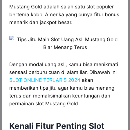
h
a
e
e
k
i
a
c
s
l
y
n
Mustang Gold adalah salah satu slot populer
t
e
s
e
p
e
bertema koboi Amerika yang punya fitur bonus
s
b
e
g
e
menarik dan jackpot besar.
A
o
n
r
p
o
g
a
p
k
e
m
r
Dengan modal uang asli, kamu bisa menikmati
sensasi berburu cuan di alam liar. Dibawah ini
SLOT ONLINE TERLARIS 2024
akan
memberikan tips jitu agar kamu bisa menang
terus dan memaksimalkan keuntungan dari
permainan slot Mustang Gold.
Kenali Fitur Penting Slot