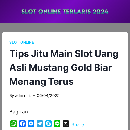
Skip
to
content
SLOT ONLINE
Tips Jitu Main Slot Uang
Asli Mustang Gold Biar
Menang Terus
By
adminhit
06/04/2025
Bagikan
W
F
M
T
S
L
X
Share