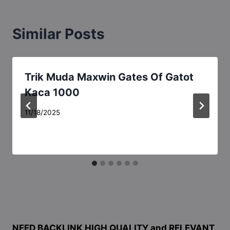
Similar Posts
Trik Muda Maxwin Gates Of Gatot
Kaca 1000
11/18/2025
NEED BACKLINK HIGH QUALITY and RELEVANT