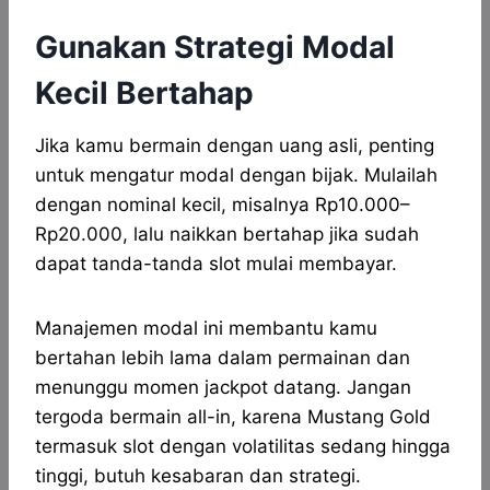
Gunakan Strategi Modal
Kecil Bertahap
Jika kamu bermain dengan uang asli, penting
untuk mengatur modal dengan bijak. Mulailah
dengan nominal kecil, misalnya Rp10.000–
Rp20.000, lalu naikkan bertahap jika sudah
dapat tanda-tanda slot mulai membayar.
Manajemen modal ini membantu kamu
bertahan lebih lama dalam permainan dan
menunggu momen jackpot datang. Jangan
tergoda bermain all-in, karena Mustang Gold
termasuk slot dengan volatilitas sedang hingga
tinggi, butuh kesabaran dan strategi.