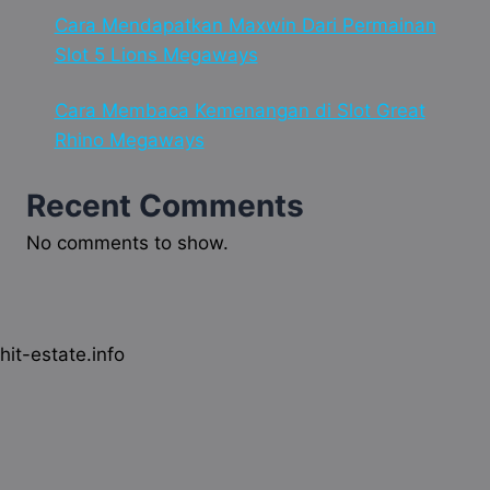
Cara Mendapatkan Maxwin Dari Permainan
Slot 5 Lions Megaways
Cara Membaca Kemenangan di Slot Great
Rhino Megaways
Recent Comments
No comments to show.
hit-estate.info