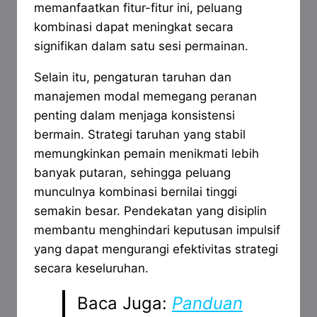
memanfaatkan fitur-fitur ini, peluang
kombinasi dapat meningkat secara
signifikan dalam satu sesi permainan.
Selain itu, pengaturan taruhan dan
manajemen modal memegang peranan
penting dalam menjaga konsistensi
bermain. Strategi taruhan yang stabil
memungkinkan pemain menikmati lebih
banyak putaran, sehingga peluang
munculnya kombinasi bernilai tinggi
semakin besar. Pendekatan yang disiplin
membantu menghindari keputusan impulsif
yang dapat mengurangi efektivitas strategi
secara keseluruhan.
Baca Juga:
Panduan