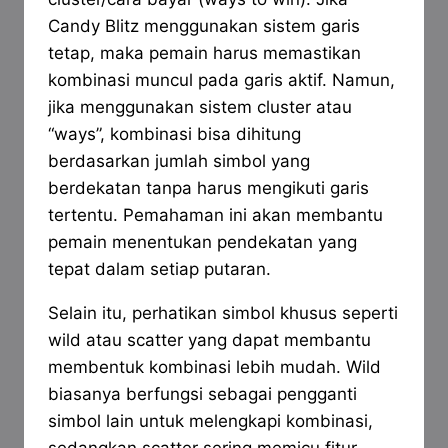
Candy Blitz menggunakan sistem garis
tetap, maka pemain harus memastikan
kombinasi muncul pada garis aktif. Namun,
jika menggunakan sistem cluster atau
“ways”, kombinasi bisa dihitung
berdasarkan jumlah simbol yang
berdekatan tanpa harus mengikuti garis
tertentu. Pemahaman ini akan membantu
pemain menentukan pendekatan yang
tepat dalam setiap putaran.
Selain itu, perhatikan simbol khusus seperti
wild atau scatter yang dapat membantu
membentuk kombinasi lebih mudah. Wild
biasanya berfungsi sebagai pengganti
simbol lain untuk melengkapi kombinasi,