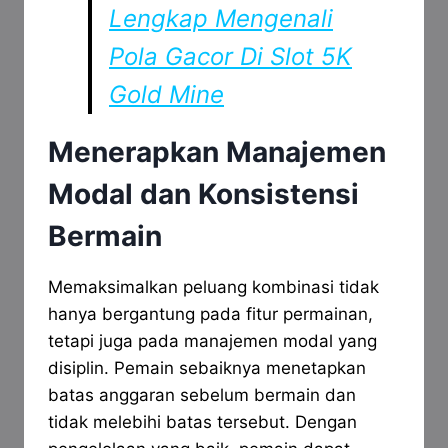
Lengkap Mengenali
Pola Gacor Di Slot 5K
Gold Mine
Menerapkan Manajemen
Modal dan Konsistensi
Bermain
Memaksimalkan peluang kombinasi tidak
hanya bergantung pada fitur permainan,
tetapi juga pada manajemen modal yang
disiplin. Pemain sebaiknya menetapkan
batas anggaran sebelum bermain dan
tidak melebihi batas tersebut. Dengan