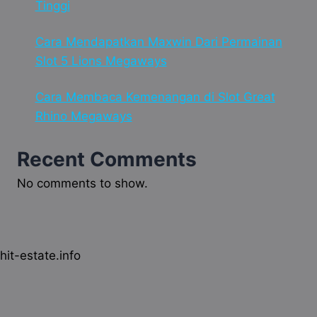
Tinggi
Cara Mendapatkan Maxwin Dari Permainan
Slot 5 Lions Megaways
Cara Membaca Kemenangan di Slot Great
Rhino Megaways
Recent Comments
No comments to show.
hit-estate.info