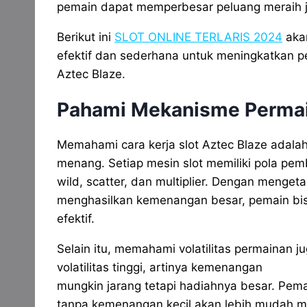
pemain dapat memperbesar peluang meraih ja
Berikut ini
SLOT ONLINE TERLARIS 2024
akan
efektif dan sederhana untuk meningkatkan p
Aztec Blaze.
Pahami Mekanisme Permai
Memahami cara kerja slot Aztec Blaze adala
menang. Setiap mesin slot memiliki pola pe
wild, scatter, dan multiplier. Dengan menget
menghasilkan kemenangan besar, pemain bis
efektif.
Selain itu, memahami volatilitas permainan j
volatilitas tinggi, artinya kemenangan
mungkin jarang tetapi hadiahnya besar. Pem
tanpa kemenangan kecil akan lebih mudah me