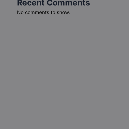
Recent Comments
No comments to show.