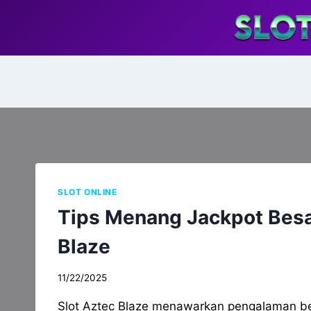
Skip
to
content
SLOT ONLINE
Tips Menang Jackpot Besar
Blaze
11/22/2025
Slot Aztec Blaze menawarkan pengalaman be