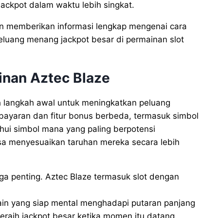
ckpot dalam waktu lebih singkat.
 memberikan informasi lengkap mengenai cara
eluang menang jackpot besar di permainan slot
nan Aztec Blaze
h langkah awal untuk meningkatkan peluang
mbayaran dan fitur bonus berbeda, termasuk simbol
ahui simbol mana yang paling berpotensi
a menyesuaikan taruhan mereka secara lebih
uga penting. Aztec Blaze termasuk slot dengan
ain yang siap mental menghadapi putaran panjang
raih jackpot besar ketika momen itu datang.