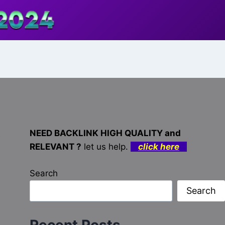
NEED BACKLINK HIGH QUALITY and
RELEVANT ?
let us help.
click here
Search
Search
Recent Posts