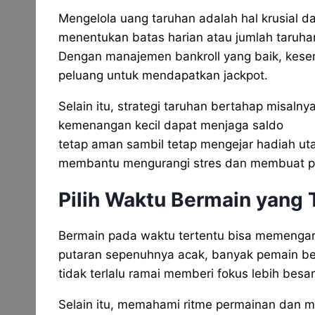
Mengelola uang taruhan adalah hal krusial d
menentukan batas harian atau jumlah taruh
Dengan manajemen bankroll yang baik, kese
peluang untuk mendapatkan jackpot.
Selain itu, strategi taruhan bertahap misalny
kemenangan kecil dapat menjaga saldo
tetap aman sambil tetap mengejar hadiah uta
membantu mengurangi stres dan membuat p
Pilih Waktu Bermain yang 
Bermain pada waktu tertentu bisa memengaru
putaran sepenuhnya acak, banyak pemain b
tidak terlalu ramai memberi fokus lebih bes
Selain itu, memahami ritme permainan dan m