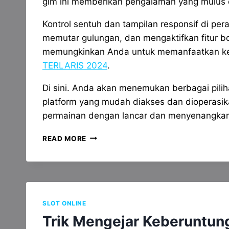
gim ini memberikan pengalaman yang mulus d
Kontrol sentuh dan tampilan responsif di pe
memutar gulungan, dan mengaktifkan fitur b
memungkinkan Anda untuk memanfaatkan ke
TERLARIS 2024
.
Di sini. Anda akan menemukan berbagai pili
platform yang mudah diakses dan dioperasi
permainan dengan lancar dan menyenangkan
CARA
READ MORE
JACKPOT
RAKSASA
MENANTI
ANDA
DI
SLOT
SLOT ONLINE
MEGA
Trik Mengejar Keberuntung
JOKER