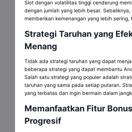
Slot dengan volatilitas tinggi cenderung me
dengan jumlah yang lebih besar. Sebaliknya, 
memberikan kemenangan yang lebih sering, te
Strategi Taruhan yang Efe
Menang
Tidak ada strategi taruhan yang dapat menja
beberapa strategi yang dapat membantu An
Salah satu strategi yang populer adalah str
taruhan yang sama pada setiap putaran. Stra
yang terbatas dan ingin bermain dalam jangk
Memanfaatkan Fitur Bonus
Progresif