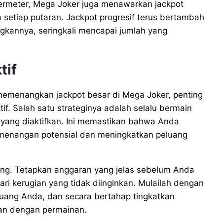
ermeter, Mega Joker juga menawarkan jackpot
 setiap putaran. Jackpot progresif terus bertambah
kannya, seringkali mencapai jumlah yang
tif
emenangkan jackpot besar di Mega Joker, penting
if. Salah satu strateginya adalah selalu bermain
ang diaktifkan. Ini memastikan bahwa Anda
menangan potensial dan meningkatkan peluang
ting. Tetapkan anggaran yang jelas sebelum Anda
ri kerugian yang tidak diinginkan. Mulailah dengan
 uang Anda, dan secara bertahap tingkatkan
an dengan permainan.