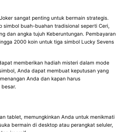
ker sangat penting untuk bermain strategis.
simbol buah-buahan tradisional seperti Ceri,
ang dan angka tujuh Keberuntungan. Pembayaran
hingga 2000 koin untuk tiga simbol Lucky Sevens
 dapat memberikan hadiah misteri dalam mode
p simbol, Anda dapat membuat keputusan yang
emenangan Anda dan kapan harus
 besar.
dan tablet, memungkinkan Anda untuk menikmati
uka bermain di desktop atau perangkat seluler,