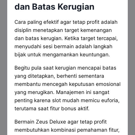
dan Batas Kerugian
Cara paling efektif agar tetap profit adalah
disiplin menetapkan target kemenangan
dan batas kerugian. Ketika target tercapai,
menyudahi sesi bermain adalah langkah
bijak untuk mengamankan keuntungan.
Begitu pula saat kerugian mencapai batas
yang ditetapkan, berhenti sementara
membantu mencegah keputusan emosional
yang merugikan. Manajemen ini sangat
penting karena slot mudah memicu euforia,
terutama saat fitur bonus aktif.
Bermain Zeus Deluxe agar tetap profit
membutuhkan kombinasi pemahaman fitur,