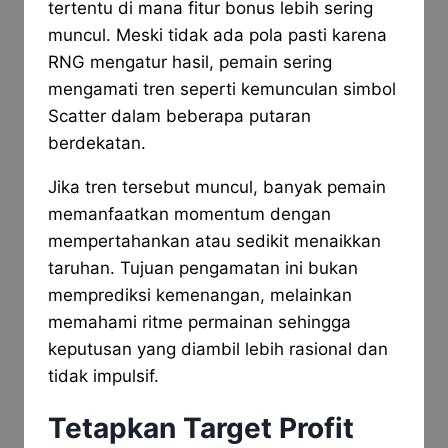
tertentu di mana fitur bonus lebih sering
muncul. Meski tidak ada pola pasti karena
RNG mengatur hasil, pemain sering
mengamati tren seperti kemunculan simbol
Scatter dalam beberapa putaran
berdekatan.
Jika tren tersebut muncul, banyak pemain
memanfaatkan momentum dengan
mempertahankan atau sedikit menaikkan
taruhan. Tujuan pengamatan ini bukan
memprediksi kemenangan, melainkan
memahami ritme permainan sehingga
keputusan yang diambil lebih rasional dan
tidak impulsif.
Tetapkan Target Profit