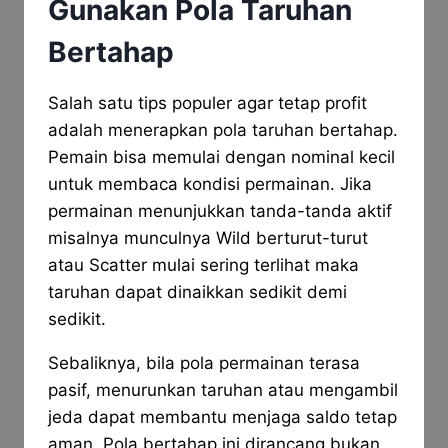
Gunakan Pola Taruhan
Bertahap
Salah satu tips populer agar tetap profit
adalah menerapkan pola taruhan bertahap.
Pemain bisa memulai dengan nominal kecil
untuk membaca kondisi permainan. Jika
permainan menunjukkan tanda-tanda aktif
misalnya munculnya Wild berturut-turut
atau Scatter mulai sering terlihat maka
taruhan dapat dinaikkan sedikit demi
sedikit.
Sebaliknya, bila pola permainan terasa
pasif, menurunkan taruhan atau mengambil
jeda dapat membantu menjaga saldo tetap
aman. Pola bertahap ini dirancang bukan