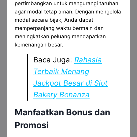
pertimbangkan untuk mengurangi taruhan
agar modal tetap aman. Dengan mengelola
modal secara bijak, Anda dapat
memperpanjang waktu bermain dan
meningkatkan peluang mendapatkan
kemenangan besar.
Baca Juga:
Rahasia
Terbaik Menang
Jackpot Besar di Slot
Bakery Bonanza
Manfaatkan Bonus dan
Promosi