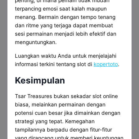
penting, di mana pemain tidak mudah
terpancing emosi saat kalah maupun
menang. Bermain dengan tempo tenang
dan ritme yang terjaga dapat membuat
sesi permainan menjadi lebih efektif dan
menguntungkan.
Luangkan waktu Anda untuk menjelajahi
informasi terkini tentang slot di
kopertoto
.
Kesimpulan
Tsar Treasures bukan sekadar slot online
biasa, melainkan permainan dengan
potensi cuan besar jika dimainkan dengan
strategi yang tepat. Kemegahan
tampilannya berpadu dengan fitur-fitur
yang dirancang untuk memberi keuntungan