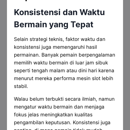
Konsistensi dan Waktu
Bermain yang Tepat
Selain strategi teknis, faktor waktu dan
konsistensi juga memengaruhi hasil
permainan. Banyak pemain berpengalaman
memilih waktu bermain di luar jam sibuk
seperti tengah malam atau dini hari karena
menurut mereka performa mesin slot lebih
stabil.
Walau belum terbukti secara ilmiah, namun
mengatur waktu bermain dan menjaga
fokus jelas meningkatkan kualitas
pengambilan keputusan. Konsistensi juga