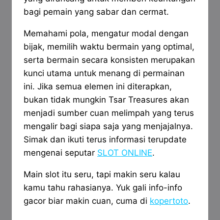
bagi pemain yang sabar dan cermat.
Memahami pola, mengatur modal dengan
bijak, memilih waktu bermain yang optimal,
serta bermain secara konsisten merupakan
kunci utama untuk menang di permainan
ini. Jika semua elemen ini diterapkan,
bukan tidak mungkin Tsar Treasures akan
menjadi sumber cuan melimpah yang terus
mengalir bagi siapa saja yang menjajalnya.
Simak dan ikuti terus informasi terupdate
mengenai seputar
SLOT ONLINE
.
Main slot itu seru, tapi makin seru kalau
kamu tahu rahasianya. Yuk gali info-info
gacor biar makin cuan, cuma di
kopertoto
.