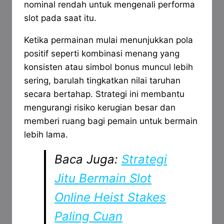
nominal rendah untuk mengenali performa
slot pada saat itu.
Ketika permainan mulai menunjukkan pola
positif seperti kombinasi menang yang
konsisten atau simbol bonus muncul lebih
sering, barulah tingkatkan nilai taruhan
secara bertahap. Strategi ini membantu
mengurangi risiko kerugian besar dan
memberi ruang bagi pemain untuk bermain
lebih lama.
Baca Juga:
Strategi
Jitu Bermain Slot
Online Heist Stakes
Paling Cuan