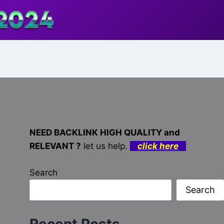
NEED BACKLINK HIGH QUALITY and
RELEVANT ?
let us help.
click here
Search
Search
Recent Posts