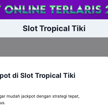
Slot Tropical Tiki
t di Slot Tropical Tiki
gar mudah jackpot dengan strategi tepat,
us.