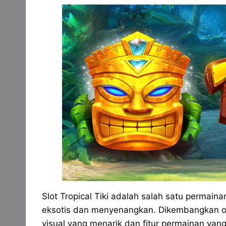
Slot Tropical Tiki adalah salah satu permain
eksotis dan menyenangkan. Dikembangkan ole
visual yang menarik dan fitur permainan yan