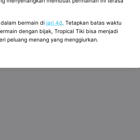
ang menyenangkan membuat permainan ini terasa
i dalam bermain di
jari 4d
. Tetapkan batas waktu
rmain dengan bijak, Tropical Tiki bisa menjadi
ri peluang menang yang menggiurkan.
© 2026
SLOT ONLINE TERLARIS 2024