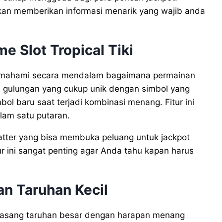
an memberikan informasi menarik yang wajib anda
e Slot Tropical Tiki
memahami secara mendalam bagaimana permainan
em gulungan yang cukup unik dengan simbol yang
ol baru saat terjadi kombinasi menang. Fitur ini
am satu putaran.
 scatter yang bisa membuka peluang untuk jackpot
r ini sangat penting agar Anda tahu kapan harus
n Taruhan Kecil
asang taruhan besar dengan harapan menang