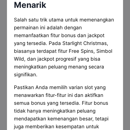
Menarik
Salah satu trik utama untuk memenangkan
permainan ini adalah dengan
memanfaatkan fitur bonus dan jackpot
yang tersedia. Pada Starlight Christmas,
biasanya terdapat fitur Free Spins, Simbol
Wild, dan jackpot progresif yang bisa
meningkatkan peluang menang secara
signifikan.
Pastikan Anda memilih varian slot yang
menawarkan fitur-fitur ini dan aktifkan
semua bonus yang tersedia. Fitur bonus
tidak hanya meningkatkan peluang
mendapatkan kemenangan besar, tetapi
juga memberikan kesempatan untuk