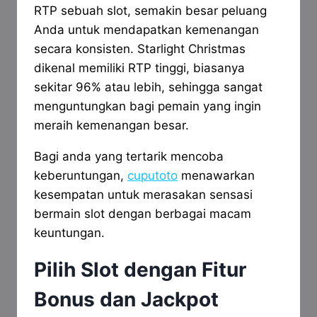
RTP sebuah slot, semakin besar peluang
Anda untuk mendapatkan kemenangan
secara konsisten. Starlight Christmas
dikenal memiliki RTP tinggi, biasanya
sekitar 96% atau lebih, sehingga sangat
menguntungkan bagi pemain yang ingin
meraih kemenangan besar.
Bagi anda yang tertarik mencoba
keberuntungan,
cuputoto
menawarkan
kesempatan untuk merasakan sensasi
bermain slot dengan berbagai macam
keuntungan.
Pilih Slot dengan Fitur
Bonus dan Jackpot