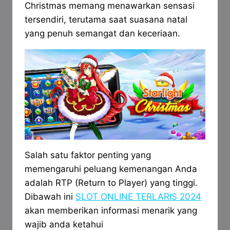
Christmas memang menawarkan sensasi
tersendiri, terutama saat suasana natal
yang penuh semangat dan keceriaan.
Salah satu faktor penting yang
memengaruhi peluang kemenangan Anda
adalah RTP (Return to Player) yang tinggi.
Dibawah ini
SLOT ONLINE TERLARIS 2024
akan memberikan informasi menarik yang
wajib anda ketahui