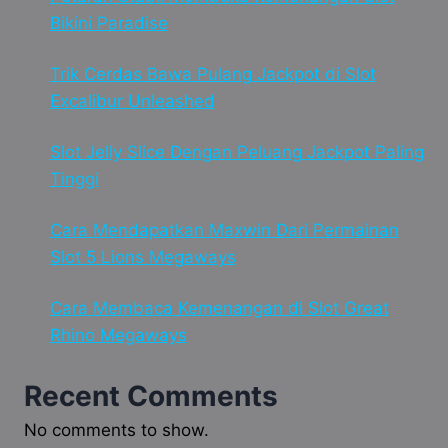
Bikini Paradise
Trik Cerdas Bawa Pulang Jackpot di Slot
Excalibur Unleashed
Slot Jelly Slice Dengan Peluang Jackpot Paling
Tinggi
Cara Mendapatkan Maxwin Dari Permainan
Slot 5 Lions Megaways
Cara Membaca Kemenangan di Slot Great
Rhino Megaways
Recent Comments
No comments to show.