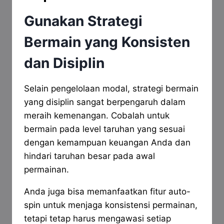
Gunakan Strategi
Bermain yang Konsisten
dan Disiplin
Selain pengelolaan modal, strategi bermain
yang disiplin sangat berpengaruh dalam
meraih kemenangan. Cobalah untuk
bermain pada level taruhan yang sesuai
dengan kemampuan keuangan Anda dan
hindari taruhan besar pada awal
permainan.
Anda juga bisa memanfaatkan fitur auto-
spin untuk menjaga konsistensi permainan,
tetapi tetap harus mengawasi setiap