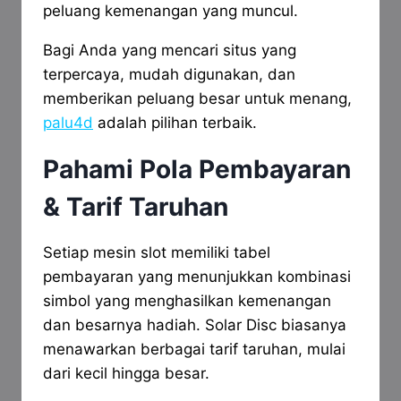
peluang kemenangan yang muncul.
Bagi Anda yang mencari situs yang
terpercaya, mudah digunakan, dan
memberikan peluang besar untuk menang,
palu4d
adalah pilihan terbaik.
Pahami Pola Pembayaran
& Tarif Taruhan
Setiap mesin slot memiliki tabel
pembayaran yang menunjukkan kombinasi
simbol yang menghasilkan kemenangan
dan besarnya hadiah. Solar Disc biasanya
menawarkan berbagai tarif taruhan, mulai
dari kecil hingga besar.