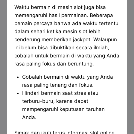
Waktu bermain di mesin slot juga bisa
memengaruhi hasil permainan. Beberapa
pemain percaya bahwa ada waktu tertentu
dalam sehari ketika mesin slot lebih
cenderung memberikan jackpot. Walaupun
ini belum bisa dibuktikan secara ilmiah,
cobalah untuk bermain di waktu yang Anda
rasa paling fokus dan beruntung.
Cobalah bermain di waktu yang Anda
rasa paling tenang dan fokus.
Hindari bermain saat stres atau
terburu-buru, karena dapat
mempengaruhi keputusan taruhan
Anda.
Simak dan ikuti terus informasi slot online