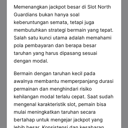
Memenangkan jackpot besar di Slot North
Guardians bukan hanya soal
keberuntungan semata, tetapi juga
membutuhkan strategi bermain yang tepat.
Salah satu kunci utama adalah memahami
pola pembayaran dan berapa besar
taruhan yang harus dipasang sesuai
dengan modal.
Bermain dengan taruhan kecil pada
awalnya membantu memperpanjang durasi
permainan dan menghindari risiko
kehilangan modal terlalu cepat. Saat sudah
mengenal karakteristik slot, pemain bisa
mulai meningkatkan taruhan secara
bertahap untuk mengejar jackpot yang
lebih besar. Konsistensi dan kesabaran