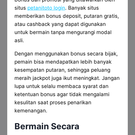
situs
petanitoto login
. Banyak situs
memberikan bonus deposit, putaran gratis,
atau cashback yang dapat digunakan
untuk bermain tanpa mengurangi modal
asli.
Dengan menggunakan bonus secara bijak,
pemain bisa mendapatkan lebih banyak
kesempatan putaran, sehingga peluang
meraih jackpot juga ikut meningkat. Jangan
lupa untuk selalu membaca syarat dan
ketentuan bonus agar tidak mengalami
kesulitan saat proses penarikan
kemenangan.
Bermain Secara