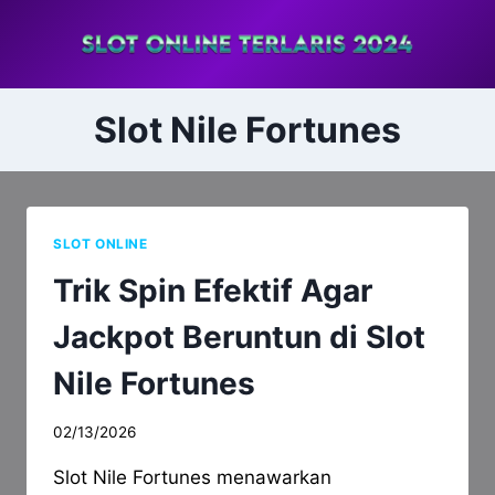
Skip
to
content
Slot Nile Fortunes
SLOT ONLINE
Trik Spin Efektif Agar
Jackpot Beruntun di Slot
Nile Fortunes
02/13/2026
Slot Nile Fortunes menawarkan