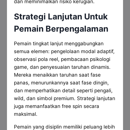
dan meminimalkan risiko kerugian.
Strategi Lanjutan Untuk
Pemain Berpengalaman
Pemain tingkat lanjut menggabungkan
semua elemen: pengelolaan modal adaptif,
observasi pola reel, pembacaan psikologi
game, dan penyesuaian taruhan dinamis.
Mereka menaikkan taruhan saat fase
panas, menurunkannya saat fase dingin,
dan memperhatikan detail seperti pengali,
wild, dan simbol premium. Strategi lanjutan
juga memanfaatkan free spin secara
maksimal.
Pemain yang disiplin memiliki peluang lebih