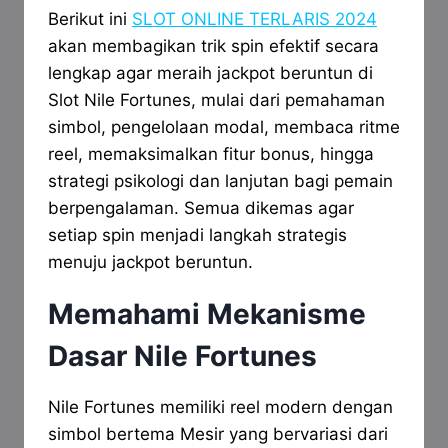
Berikut ini
SLOT ONLINE TERLARIS 2024
akan membagikan trik spin efektif secara
lengkap agar meraih jackpot beruntun di
Slot Nile Fortunes, mulai dari pemahaman
simbol, pengelolaan modal, membaca ritme
reel, memaksimalkan fitur bonus, hingga
strategi psikologi dan lanjutan bagi pemain
berpengalaman. Semua dikemas agar
setiap spin menjadi langkah strategis
menuju jackpot beruntun.
Memahami Mekanisme
Dasar Nile Fortunes
Nile Fortunes memiliki reel modern dengan
simbol bertema Mesir yang bervariasi dari