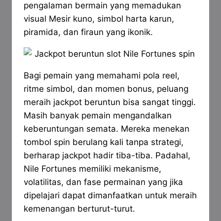
pengalaman bermain yang memadukan
visual Mesir kuno, simbol harta karun,
piramida, dan firaun yang ikonik.
Bagi pemain yang memahami pola reel,
ritme simbol, dan momen bonus, peluang
meraih jackpot beruntun bisa sangat tinggi.
Masih banyak pemain mengandalkan
keberuntungan semata. Mereka menekan
tombol spin berulang kali tanpa strategi,
berharap jackpot hadir tiba-tiba. Padahal,
Nile Fortunes memiliki mekanisme,
volatilitas, dan fase permainan yang jika
dipelajari dapat dimanfaatkan untuk meraih
kemenangan berturut-turut.