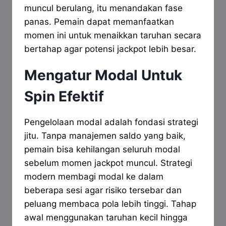
muncul berulang, itu menandakan fase
panas. Pemain dapat memanfaatkan
momen ini untuk menaikkan taruhan secara
bertahap agar potensi jackpot lebih besar.
Mengatur Modal Untuk
Spin Efektif
Pengelolaan modal adalah fondasi strategi
jitu. Tanpa manajemen saldo yang baik,
pemain bisa kehilangan seluruh modal
sebelum momen jackpot muncul. Strategi
modern membagi modal ke dalam
beberapa sesi agar risiko tersebar dan
peluang membaca pola lebih tinggi. Tahap
awal menggunakan taruhan kecil hingga