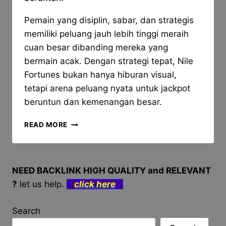
Pemain yang disiplin, sabar, dan strategis
memiliki peluang jauh lebih tinggi meraih
cuan besar dibanding mereka yang
bermain acak. Dengan strategi tepat, Nile
Fortunes bukan hanya hiburan visual,
tetapi arena peluang nyata untuk jackpot
beruntun dan kemenangan besar.
TRIK
READ MORE
SPIN
EFEKTIF
AGAR
JACKPOT
NEED BACKLINK HIGH QUALITY and RELEVANT
BERUNTUN
?
let us help.
click here
DI
SLOT
NILE
Search
FORTUNES