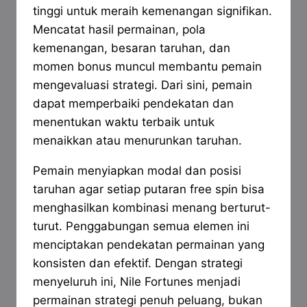
tinggi untuk meraih kemenangan signifikan.
Mencatat hasil permainan, pola
kemenangan, besaran taruhan, dan
momen bonus muncul membantu pemain
mengevaluasi strategi. Dari sini, pemain
dapat memperbaiki pendekatan dan
menentukan waktu terbaik untuk
menaikkan atau menurunkan taruhan.
Pemain menyiapkan modal dan posisi
taruhan agar setiap putaran free spin bisa
menghasilkan kombinasi menang berturut-
turut. Penggabungan semua elemen ini
menciptakan pendekatan permainan yang
konsisten dan efektif. Dengan strategi
menyeluruh ini, Nile Fortunes menjadi
permainan strategi penuh peluang, bukan