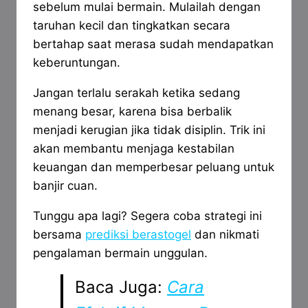
sebelum mulai bermain. Mulailah dengan
taruhan kecil dan tingkatkan secara
bertahap saat merasa sudah mendapatkan
keberuntungan.
Jangan terlalu serakah ketika sedang
menang besar, karena bisa berbalik
menjadi kerugian jika tidak disiplin. Trik ini
akan membantu menjaga kestabilan
keuangan dan memperbesar peluang untuk
banjir cuan.
Tunggu apa lagi? Segera coba strategi ini
bersama
prediksi berastogel
dan nikmati
pengalaman bermain unggulan.
Baca Juga:
Cara