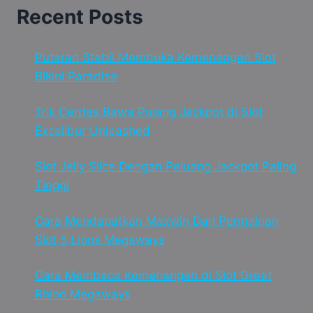
Recent Posts
Putaran Stabil Membuka Kemenangan Slot
Bikini Paradise
Trik Cerdas Bawa Pulang Jackpot di Slot
Excalibur Unleashed
Slot Jelly Slice Dengan Peluang Jackpot Paling
Tinggi
Cara Mendapatkan Maxwin Dari Permainan
Slot 5 Lions Megaways
Cara Membaca Kemenangan di Slot Great
Rhino Megaways