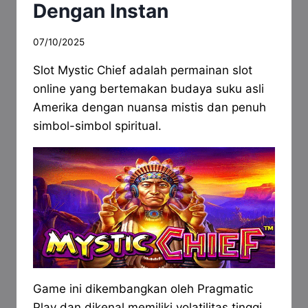
Dengan Instan
07/10/2025
Slot Mystic Chief adalah permainan slot
online yang bertemakan budaya suku asli
Amerika dengan nuansa mistis dan penuh
simbol-simbol spiritual.
Game ini dikembangkan oleh Pragmatic
Play dan dikenal memiliki volatilitas tinggi