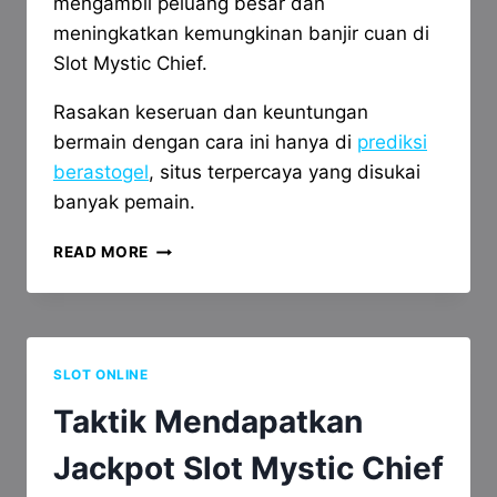
mengambil peluang besar dan
meningkatkan kemungkinan banjir cuan di
Slot Mystic Chief.
Rasakan keseruan dan keuntungan
bermain dengan cara ini hanya di
prediksi
berastogel
, situs terpercaya yang disukai
banyak pemain.
TRIK
READ MORE
SAKTI
BANJIR
CUAN
DI
SLOT
SLOT ONLINE
MYSTIC
CHIEF
Taktik Mendapatkan
Jackpot Slot Mystic Chief