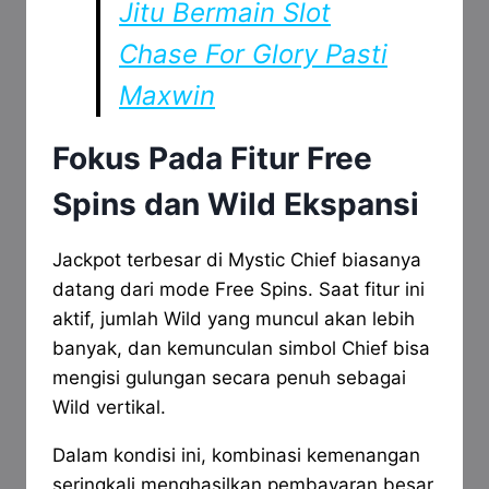
Jitu Bermain Slot
Chase For Glory Pasti
Maxwin
Fokus Pada Fitur Free
Spins dan Wild Ekspansi
Jackpot terbesar di Mystic Chief biasanya
datang dari mode Free Spins. Saat fitur ini
aktif, jumlah Wild yang muncul akan lebih
banyak, dan kemunculan simbol Chief bisa
mengisi gulungan secara penuh sebagai
Wild vertikal.
Dalam kondisi ini, kombinasi kemenangan
seringkali menghasilkan pembayaran besar