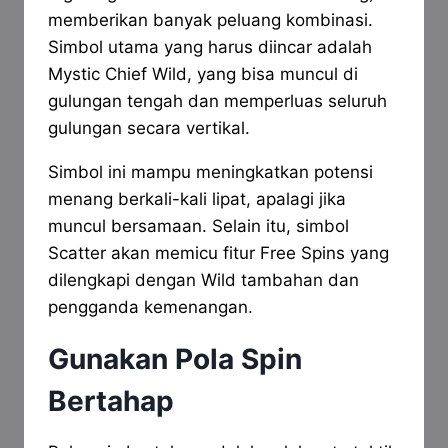
memberikan banyak peluang kombinasi.
Simbol utama yang harus diincar adalah
Mystic Chief Wild, yang bisa muncul di
gulungan tengah dan memperluas seluruh
gulungan secara vertikal.
Simbol ini mampu meningkatkan potensi
menang berkali-kali lipat, apalagi jika
muncul bersamaan. Selain itu, simbol
Scatter akan memicu fitur Free Spins yang
dilengkapi dengan Wild tambahan dan
pengganda kemenangan.
Gunakan Pola Spin
Bertahap