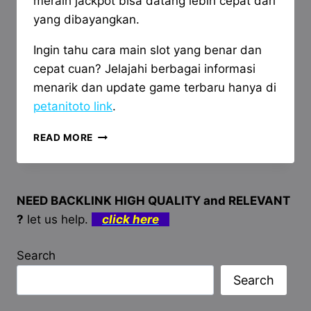
meraih jackpot bisa datang lebih cepat dari
yang dibayangkan.
Ingin tahu cara main slot yang benar dan
cepat cuan? Jelajahi berbagai informasi
menarik dan update game terbaru hanya di
petanitoto link
.
TAKTIK
READ MORE
MENDAPATKAN
JACKPOT
SLOT
MYSTIC
NEED BACKLINK HIGH QUALITY and RELEVANT
CHIEF
?
let us help.
click here
DENGAN
INSTAN
Search
Search