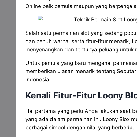
Online baik pemula maupun yang berpengal
Salah satu permainan slot yang sedang popul
dan penuh warna, serta fitur-fitur menarik
menyenangkan dan tentunya peluang untuk 
Untuk pemula yang baru mengenal permainan 
memberikan ulasan menarik tentang Seputar 
Indonesia.
Kenali Fitur-Fitur Loony Bl
Hal pertama yang perlu Anda lakukan saat be
yang ada dalam permainan ini. Loony Blox 
berbagai simbol dengan nilai yang berbeda.