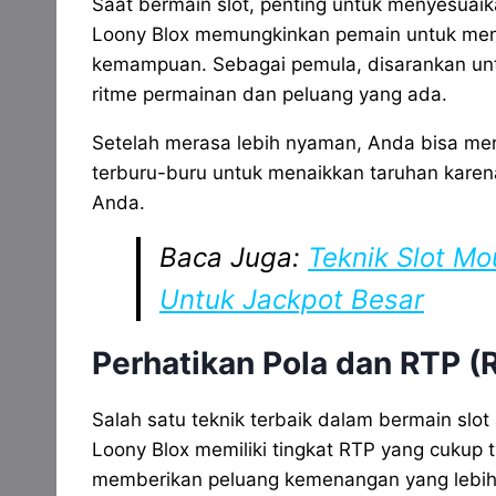
Saat bermain slot, penting untuk menyesuai
Loony Blox memungkinkan pemain untuk men
kemampuan. Sebagai pemula, disarankan un
ritme permainan dan peluang yang ada.
Setelah merasa lebih nyaman, Anda bisa men
terburu-buru untuk menaikkan taruhan karena
Anda.
Baca Juga:
Teknik Slot M
Untuk Jackpot Besar
Perhatikan Pola dan RTP (R
Salah satu teknik terbaik dalam bermain sl
Loony Blox memiliki tingkat RTP yang cukup tin
memberikan peluang kemenangan yang lebih 