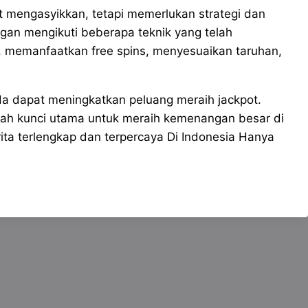
 mengasyikkan, tetapi memerlukan strategi dan
gan mengikuti beberapa teknik yang telah
an, memanfaatkan free spins, menyesuaikan taruhan,
a dapat meningkatkan peluang meraih jackpot.
lah kunci utama untuk meraih kemenangan besar di
erita terlengkap dan terpercaya Di Indonesia Hanya