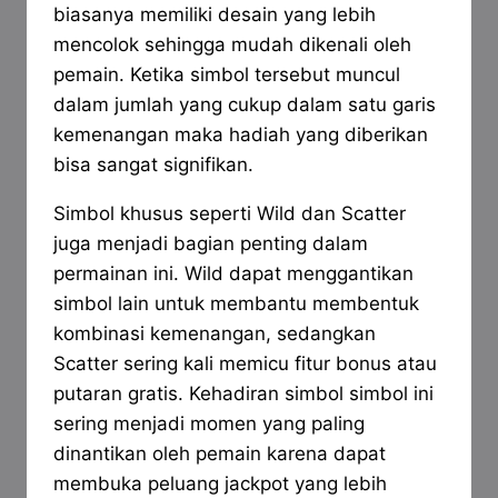
biasanya memiliki desain yang lebih
mencolok sehingga mudah dikenali oleh
pemain. Ketika simbol tersebut muncul
dalam jumlah yang cukup dalam satu garis
kemenangan maka hadiah yang diberikan
bisa sangat signifikan.
Simbol khusus seperti Wild dan Scatter
juga menjadi bagian penting dalam
permainan ini. Wild dapat menggantikan
simbol lain untuk membantu membentuk
kombinasi kemenangan, sedangkan
Scatter sering kali memicu fitur bonus atau
putaran gratis. Kehadiran simbol simbol ini
sering menjadi momen yang paling
dinantikan oleh pemain karena dapat
membuka peluang jackpot yang lebih