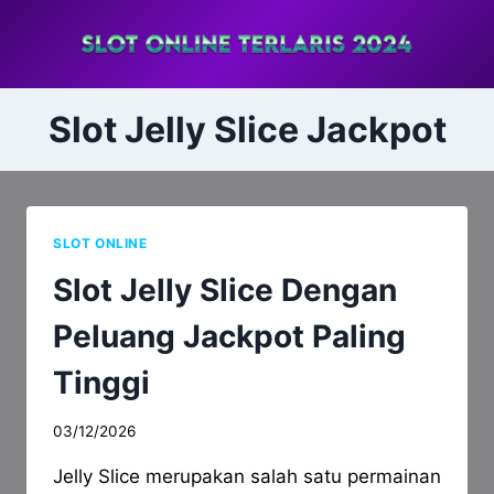
Skip
to
content
Slot Jelly Slice Jackpot
SLOT ONLINE
Slot Jelly Slice Dengan
Peluang Jackpot Paling
Tinggi
03/12/2026
Jelly Slice merupakan salah satu permainan