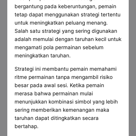
bergantung pada keberuntungan, pemain
tetap dapat menggunakan strategi tertentu
untuk meningkatkan peluang menang.
Salah satu strategi yang sering digunakan
adalah memulai dengan taruhan kecil untuk
mengamati pola permainan sebelum
meningkatkan taruhan.
Strategi ini membantu pemain memahami
ritme permainan tanpa mengambil risiko
besar pada awal sesi. Ketika pemain
merasa bahwa permainan mulai
menunjukkan kombinasi simbol yang lebih
sering memberikan kemenangan maka
taruhan dapat ditingkatkan secara
bertahap.