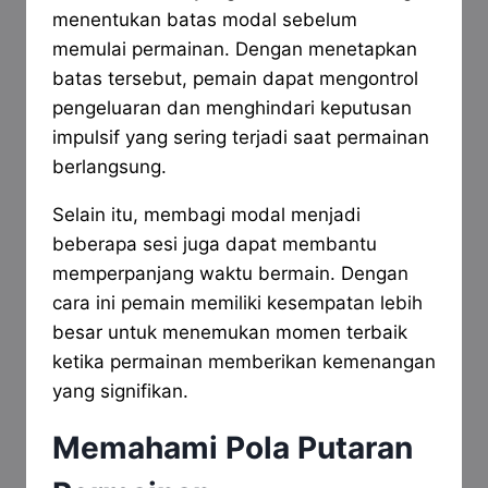
menentukan batas modal sebelum
memulai permainan. Dengan menetapkan
batas tersebut, pemain dapat mengontrol
pengeluaran dan menghindari keputusan
impulsif yang sering terjadi saat permainan
berlangsung.
Selain itu, membagi modal menjadi
beberapa sesi juga dapat membantu
memperpanjang waktu bermain. Dengan
cara ini pemain memiliki kesempatan lebih
besar untuk menemukan momen terbaik
ketika permainan memberikan kemenangan
yang signifikan.
Memahami Pola Putaran