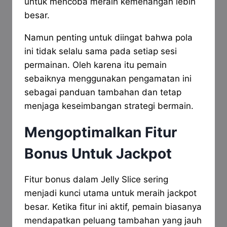
untuk mencoba meraih kemenangan lebih
besar.
Namun penting untuk diingat bahwa pola
ini tidak selalu sama pada setiap sesi
permainan. Oleh karena itu pemain
sebaiknya menggunakan pengamatan ini
sebagai panduan tambahan dan tetap
menjaga keseimbangan strategi bermain.
Mengoptimalkan Fitur
Bonus Untuk Jackpot
Fitur bonus dalam Jelly Slice sering
menjadi kunci utama untuk meraih jackpot
besar. Ketika fitur ini aktif, pemain biasanya
mendapatkan peluang tambahan yang jauh