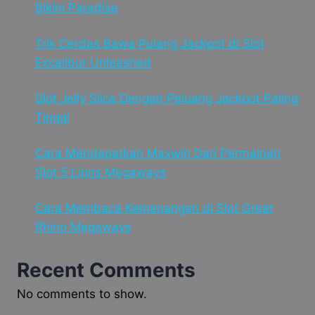
Bikini Paradise
Trik Cerdas Bawa Pulang Jackpot di Slot
Excalibur Unleashed
Slot Jelly Slice Dengan Peluang Jackpot Paling
Tinggi
Cara Mendapatkan Maxwin Dari Permainan
Slot 5 Lions Megaways
Cara Membaca Kemenangan di Slot Great
Rhino Megaways
Recent Comments
No comments to show.