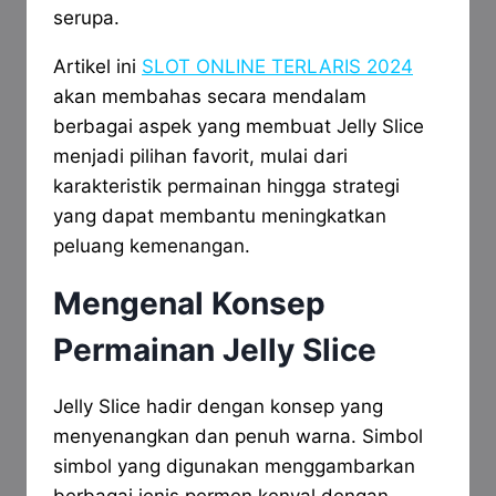
serupa.
Artikel ini
SLOT ONLINE TERLARIS 2024
akan membahas secara mendalam
berbagai aspek yang membuat Jelly Slice
menjadi pilihan favorit, mulai dari
karakteristik permainan hingga strategi
yang dapat membantu meningkatkan
peluang kemenangan.
Mengenal Konsep
Permainan Jelly Slice
Jelly Slice hadir dengan konsep yang
menyenangkan dan penuh warna. Simbol
simbol yang digunakan menggambarkan