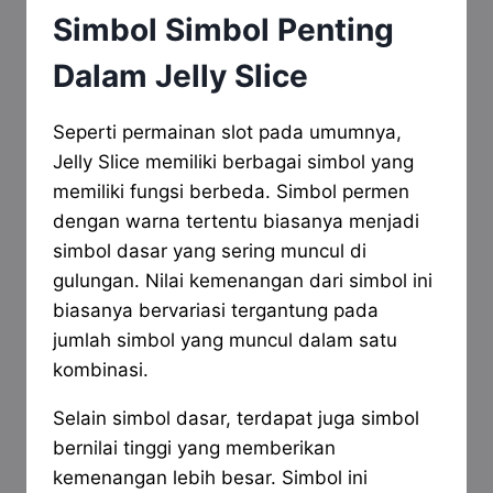
Simbol Simbol Penting
Dalam Jelly Slice
Seperti permainan slot pada umumnya,
Jelly Slice memiliki berbagai simbol yang
memiliki fungsi berbeda. Simbol permen
dengan warna tertentu biasanya menjadi
simbol dasar yang sering muncul di
gulungan. Nilai kemenangan dari simbol ini
biasanya bervariasi tergantung pada
jumlah simbol yang muncul dalam satu
kombinasi.
Selain simbol dasar, terdapat juga simbol
bernilai tinggi yang memberikan
kemenangan lebih besar. Simbol ini