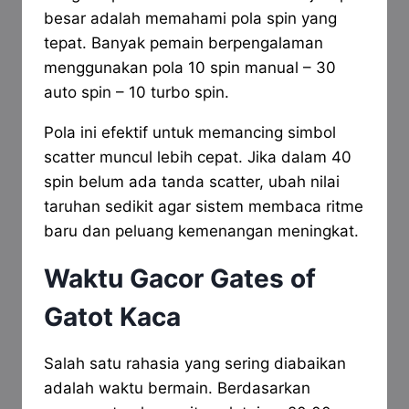
besar adalah memahami pola spin yang
tepat. Banyak pemain berpengalaman
menggunakan pola 10 spin manual – 30
auto spin – 10 turbo spin.
Pola ini efektif untuk memancing simbol
scatter muncul lebih cepat. Jika dalam 40
spin belum ada tanda scatter, ubah nilai
taruhan sedikit agar sistem membaca ritme
baru dan peluang kemenangan meningkat.
Waktu Gacor Gates of
Gatot Kaca
Salah satu rahasia yang sering diabaikan
adalah waktu bermain. Berdasarkan