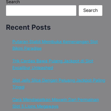
Search
KACA
Search
Recent Posts
Putaran Stabil Membuka Kemenangan Slot
Bikini Paradise
Trik Cerdas Bawa Pulang Jackpot di Slot
Excalibur Unleashed
Slot Jelly Slice Dengan Peluang Jackpot Paling
Tinggi
Cara Mendapatkan Maxwin Dari Permainan
Slot 5 Lions Megaways