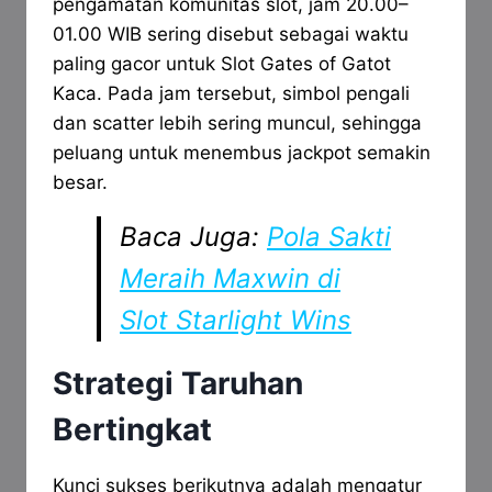
pengamatan komunitas slot, jam 20.00–
01.00 WIB sering disebut sebagai waktu
paling gacor untuk Slot Gates of Gatot
Kaca. Pada jam tersebut, simbol pengali
dan scatter lebih sering muncul, sehingga
peluang untuk menembus jackpot semakin
besar.
Baca Juga:
Pola Sakti
Meraih Maxwin di
Slot Starlight Wins
Strategi Taruhan
Bertingkat
Kunci sukses berikutnya adalah mengatur