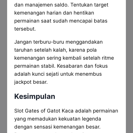
dan manajemen saldo. Tentukan target
kemenangan harian dan hentikan
permainan saat sudah mencapai batas
tersebut.
Jangan terburu-buru menggandakan
taruhan setelah kalah, karena pola
kemenangan sering kembali setelah ritme
permainan stabil. Kesabaran dan fokus
adalah kunci sejati untuk menembus
jackpot besar.
Kesimpulan
Slot Gates of Gatot Kaca adalah permainan
yang memadukan kekuatan legenda
dengan sensasi kemenangan besar.