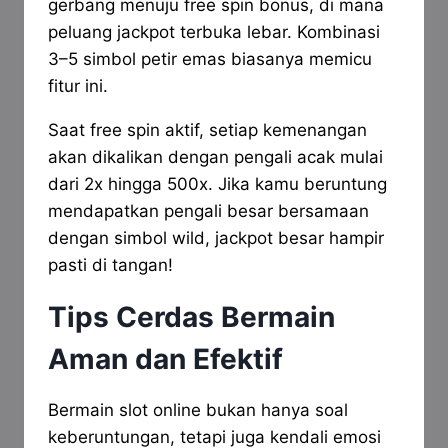
gerbang menuju free spin bonus, di mana
peluang jackpot terbuka lebar. Kombinasi
3–5 simbol petir emas biasanya memicu
fitur ini.
Saat free spin aktif, setiap kemenangan
akan dikalikan dengan pengali acak mulai
dari 2x hingga 500x. Jika kamu beruntung
mendapatkan pengali besar bersamaan
dengan simbol wild, jackpot besar hampir
pasti di tangan!
Tips Cerdas Bermain
Aman dan Efektif
Bermain slot online bukan hanya soal
keberuntungan, tetapi juga kendali emosi