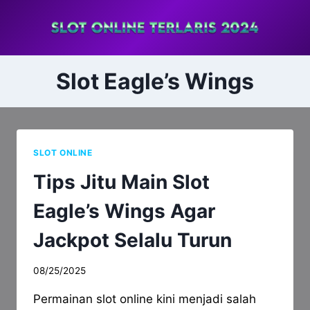
Skip
to
content
Slot Eagle’s Wings
SLOT ONLINE
Tips Jitu Main Slot
Eagle’s Wings Agar
Jackpot Selalu Turun
08/25/2025
Permainan slot online kini menjadi salah