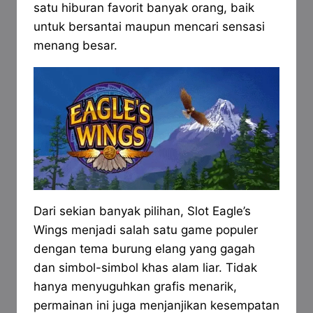
satu hiburan favorit banyak orang, baik
untuk bersantai maupun mencari sensasi
menang besar.
Dari sekian banyak pilihan, Slot Eagle’s
Wings menjadi salah satu game populer
dengan tema burung elang yang gagah
dan simbol-simbol khas alam liar. Tidak
hanya menyuguhkan grafis menarik,
permainan ini juga menjanjikan kesempatan