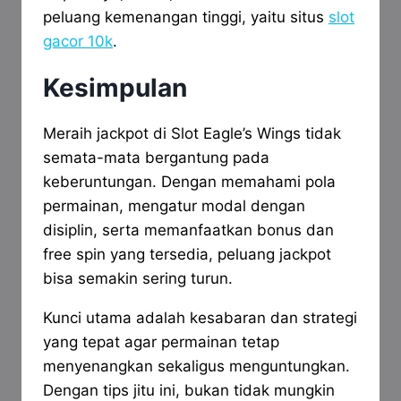
peluang kemenangan tinggi, yaitu situs
slot
gacor 10k
.
Kesimpulan
Meraih jackpot di Slot Eagle’s Wings tidak
semata-mata bergantung pada
keberuntungan. Dengan memahami pola
permainan, mengatur modal dengan
disiplin, serta memanfaatkan bonus dan
free spin yang tersedia, peluang jackpot
bisa semakin sering turun.
Kunci utama adalah kesabaran dan strategi
yang tepat agar permainan tetap
menyenangkan sekaligus menguntungkan.
Dengan tips jitu ini, bukan tidak mungkin