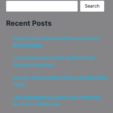
TURUN
Search
Recent Posts
Putaran Stabil Membuka Kemenangan Slot
Bikini Paradise
Trik Cerdas Bawa Pulang Jackpot di Slot
Excalibur Unleashed
Slot Jelly Slice Dengan Peluang Jackpot Paling
Tinggi
Cara Mendapatkan Maxwin Dari Permainan
Slot 5 Lions Megaways