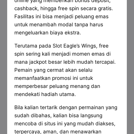
online yang memberikan bonus deposit,
cashback, hingga free spin secara gratis.
Fasilitas ini bisa menjadi peluang emas
untuk menambah modal tanpa harus
mengeluarkan biaya ekstra.
Terutama pada Slot Eagle’s Wings, free
spin sering kali menjadi momen emas di
mana jackpot besar lebih mudah tercapai.
Pemain yang cermat akan selalu
memanfaatkan promosi ini untuk
memperbesar peluang menang dan
mendekati hadiah utama.
Bila kalian tertarik dengan permainan yang
sudah dibahas, kalian bisa langsung
mencoba di situs ini yang mudah diakses,
terpercaya, aman, dan menawarkan