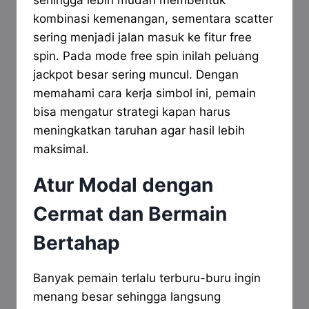
sehingga lebih mudah membentuk
kombinasi kemenangan, sementara scatter
sering menjadi jalan masuk ke fitur free
spin. Pada mode free spin inilah peluang
jackpot besar sering muncul. Dengan
memahami cara kerja simbol ini, pemain
bisa mengatur strategi kapan harus
meningkatkan taruhan agar hasil lebih
maksimal.
Atur Modal dengan
Cermat dan Bermain
Bertahap
Banyak pemain terlalu terburu-buru ingin
menang besar sehingga langsung