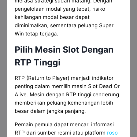
merasa strategi sudah matang. Dengan
pengelolaan modal yang tepat, risiko
kehilangan modal besar dapat
diminimalkan, sementara peluang Super
Win tetap terjaga.
Pilih Mesin Slot Dengan
RTP Tinggi
RTP (Return to Player) menjadi indikator
penting dalam memilih mesin Slot Dead Or
Alive. Mesin dengan RTP tinggi cenderung
memberikan peluang kemenangan lebih
besar dalam jangka panjang.
Pemain pemula dapat mencari informasi
RTP dari sumber resmi atau platform
roso