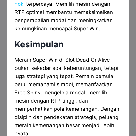
hoki
terpercaya. Memilih mesin dengan
RTP optimal membantu memaksimalkan
pengembalian modal dan meningkatkan
kemungkinan mencapai Super Win.
Kesimpulan
Meraih Super Win di Slot Dead Or Alive
bukan sekadar soal keberuntungan, tetapi
juga strategi yang tepat. Pemain pemula
perlu memahami simbol, memanfaatkan
Free Spins, mengelola modal, memilih
mesin dengan RTP tinggi, dan
memperhatikan pola kemenangan. Dengan
disiplin dan pendekatan strategis, peluang
meraih kemenangan besar menjadi lebih
nyata.