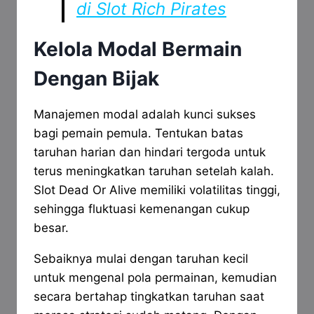
di Slot Rich Pirates
Kelola Modal Bermain
Dengan Bijak
Manajemen modal adalah kunci sukses
bagi pemain pemula. Tentukan batas
taruhan harian dan hindari tergoda untuk
terus meningkatkan taruhan setelah kalah.
Slot Dead Or Alive memiliki volatilitas tinggi,
sehingga fluktuasi kemenangan cukup
besar.
Sebaiknya mulai dengan taruhan kecil
untuk mengenal pola permainan, kemudian
secara bertahap tingkatkan taruhan saat