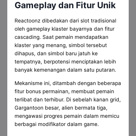
Gameplay dan Fitur Unik
Reactoonz dibedakan dari slot tradisional
oleh gameplay klaster bayarnya dan fitur
cascading. Saat pemain mendapatkan
klaster yang menang, simbol tersebut
dihapus, dan simbol baru jatuh ke
tempatnya, berpotensi menciptakan lebih
banyak kemenangan dalam satu putaran.
Mekanisme ini, ditambah dengan beberapa
fitur bonus permainan, membuat pemain
terlibat dan terhibur. Di sebelah kanan grid,
Gargantoon besar, alien bermata tiga,
mengawasi progres pemain dalam memicu
berbagai modifikator dalam game.