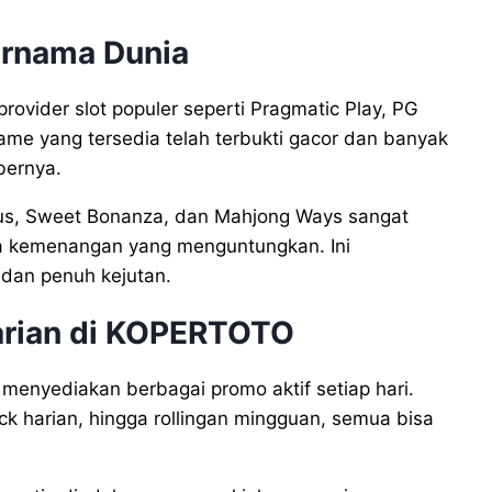
Ternama Dunia
vider slot populer seperti Pragmatic Play, PG
e yang tersedia telah terbukti gacor dan banyak
ernya.
mpus, Sweet Bonanza, dan Mahjong Ways sangat
nda kemenangan yang menguntungkan. Ini
dan penuh kejutan.
arian di KOPERTOTO
menyediakan berbagai promo aktif setiap hari.
 harian, hingga rollingan mingguan, semua bisa