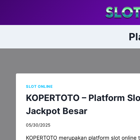
Skip
to
content
Pl
SLOT ONLINE
KOPERTOTO – Platform Slo
Jackpot Besar
05/30/2025
KOPERTOTO merupakan platform slot online 