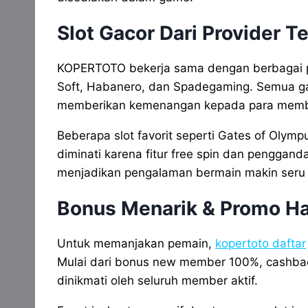
Slot Gacor Dari Provider 
KOPERTOTO bekerja sama dengan berbagai pro
Soft, Habanero, dan Spadegaming. Semua gam
memberikan kemenangan kepada para memb
Beberapa slot favorit seperti Gates of Oly
diminati karena fitur free spin dan pengga
menjadikan pengalaman bermain makin seru 
Bonus Menarik & Promo H
Untuk memanjakan pemain,
kopertoto daftar
Mulai dari bonus new member 100%, cashback
dinikmati oleh seluruh member aktif.