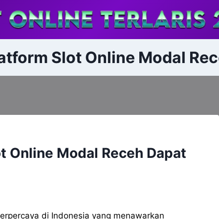
atform Slot Online Modal Re
t Online Modal Receh Dapat
terpercaya di Indonesia yang menawarkan