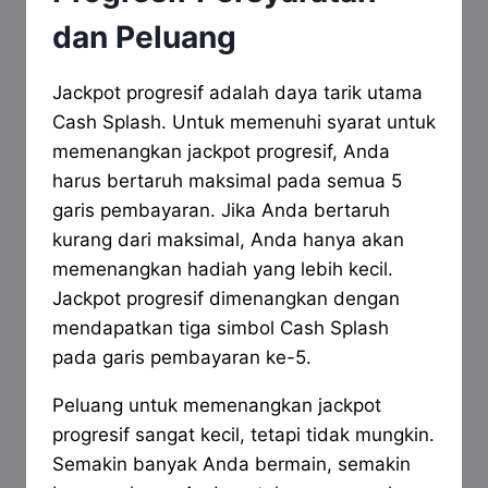
dan Peluang
Jackpot progresif adalah daya tarik utama
Cash Splash. Untuk memenuhi syarat untuk
memenangkan jackpot progresif, Anda
harus bertaruh maksimal pada semua 5
garis pembayaran. Jika Anda bertaruh
kurang dari maksimal, Anda hanya akan
memenangkan hadiah yang lebih kecil.
Jackpot progresif dimenangkan dengan
mendapatkan tiga simbol Cash Splash
pada garis pembayaran ke-5.
Peluang untuk memenangkan jackpot
progresif sangat kecil, tetapi tidak mungkin.
Semakin banyak Anda bermain, semakin