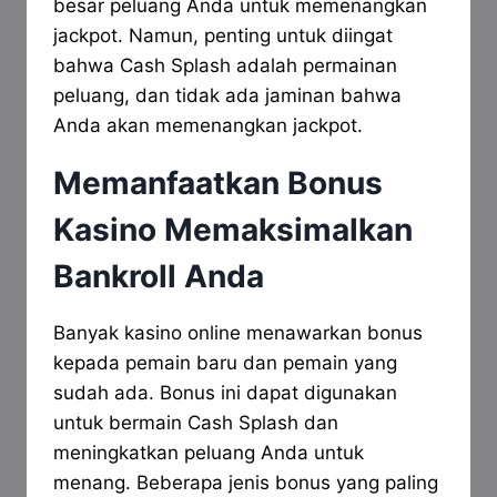
besar peluang Anda untuk memenangkan
jackpot. Namun, penting untuk diingat
bahwa Cash Splash adalah permainan
peluang, dan tidak ada jaminan bahwa
Anda akan memenangkan jackpot.
Memanfaatkan Bonus
Kasino Memaksimalkan
Bankroll Anda
Banyak kasino online menawarkan bonus
kepada pemain baru dan pemain yang
sudah ada. Bonus ini dapat digunakan
untuk bermain Cash Splash dan
meningkatkan peluang Anda untuk
menang. Beberapa jenis bonus yang paling