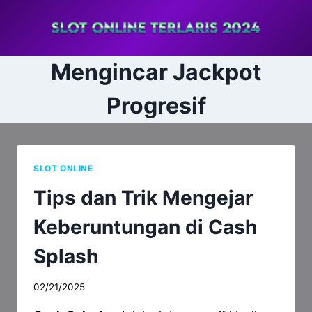
Skip
to
content
Mengincar Jackpot
Progresif
SLOT ONLINE
Tips dan Trik Mengejar
Keberuntungan di Cash
Splash
02/21/2025