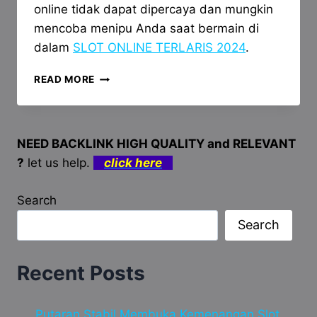
online tidak dapat dipercaya dan mungkin
mencoba menipu Anda saat bermain di
dalam
SLOT ONLINE TERLARIS 2024
.
TIPS
READ MORE
DAN
TRIK
MENGEJAR
KEBERUNTUNGAN
NEED BACKLINK HIGH QUALITY and RELEVANT
DI
?
let us help.
click here
CASH
SPLASH
Search
Search
Recent Posts
Putaran Stabil Membuka Kemenangan Slot