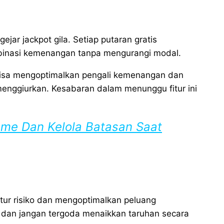
ar jackpot gila. Setiap putaran gratis
nasi kemenangan tanpa mengurangi modal.
isa mengoptimalkan pengali kemenangan dan
enggiurkan. Kesabaran dalam menunggu fitur ini
sme Dan Kelola Batasan Saat
r risiko dan mengoptimalkan peluang
 dan jangan tergoda menaikkan taruhan secara