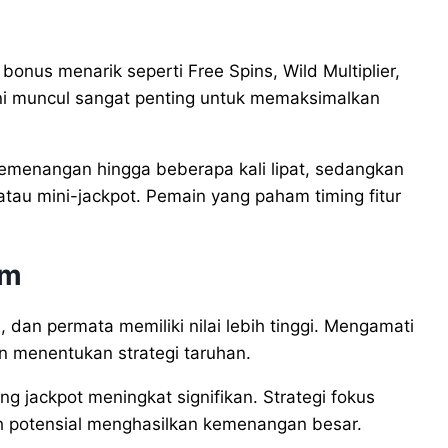
bonus menarik seperti Free Spins, Wild Multiplier,
ni muncul sangat penting untuk memaksimalkan
i kemenangan hingga beberapa kali lipat, sedangkan
tau mini-jackpot. Pemain yang paham timing fitur
um
, dan permata memiliki nilai lebih tinggi. Mengamati
 menentukan strategi taruhan.
g jackpot meningkat signifikan. Strategi fokus
ih potensial menghasilkan kemenangan besar.