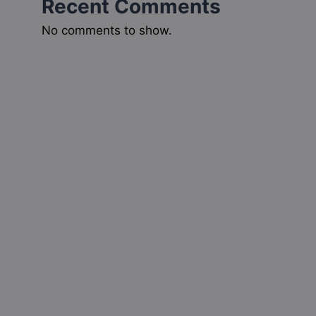
Recent Comments
No comments to show.