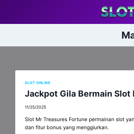
Skip
to
content
Ma
SLOT ONLINE
Jackpot Gila Bermain Slot
11/25/2025
Slot Mr Treasures Fortune permainan slot ya
dan fitur bonus yang menggiurkan.