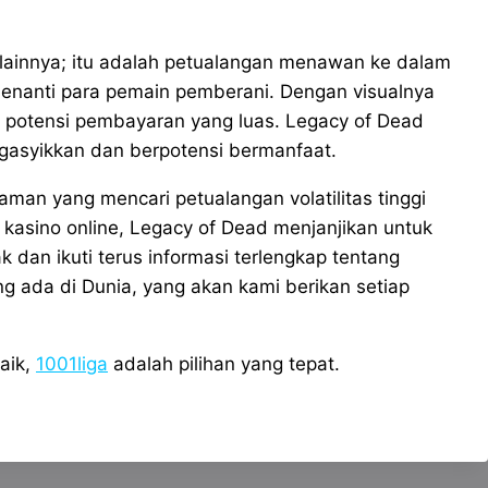
 lainnya; itu adalah petualangan menawan ke dalam
menanti para pemain pemberani. Dengan visualnya
potensi pembayaran yang luas. Legacy of Dead
syikkan dan berpotensi bermanfaat.
man yang mencari petualangan volatilitas tinggi
 kasino online, Legacy of Dead menjanjikan untuk
k dan ikuti terus informasi terlengkap tentang
g ada di Dunia, yang akan kami berikan setiap
aik,
1001liga
adalah pilihan yang tepat.