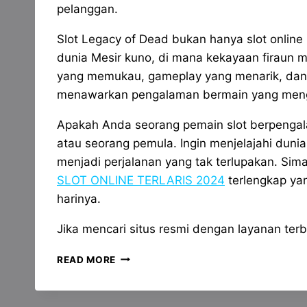
pelanggan.
Slot Legacy of Dead bukan hanya slot online
dunia Mesir kuno, di mana kekayaan firaun 
yang memukau, gameplay yang menarik, dan 
menawarkan pengalaman bermain yang menga
Apakah Anda seorang pemain slot berpengala
atau seorang pemula. Ingin menjelajahi dunia
menjadi perjalanan yang tak terlupakan. Sima
SLOT ONLINE TERLARIS 2024
terlengkap yan
harinya.
Jika mencari situs resmi dengan layanan terb
KUNCI
READ MORE
BERMAIN
SUKSES
DI