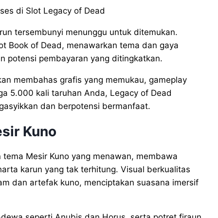
arun tersembunyi menunggu untuk ditemukan.
 slot Book of Dead, menawarkan tema dan gaya
an potensi pembayaran yang ditingkatkan.
an membahas grafis yang memukau, gameplay
a 5.000 kali taruhan Anda, Legacy of Dead
syikkan dan berpotensi bermanfaat.​
sir Kuno
an tema Mesir Kuno yang menawan, membawa
harta karun yang tak terhitung. Visual berkualitas
am dan artefak kuno, menciptakan suasana imersif
ewa seperti Anubis dan Horus, serta potret firaun