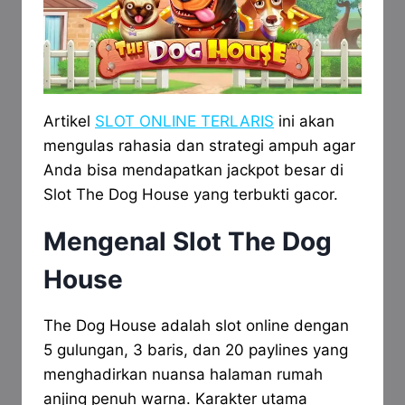
Artikel
SLOT ONLINE TERLARIS
ini akan
mengulas rahasia dan strategi ampuh agar
Anda bisa mendapatkan jackpot besar di
Slot The Dog House yang terbukti gacor.
Mengenal Slot The Dog
House
The Dog House adalah slot online dengan
5 gulungan, 3 baris, dan 20 paylines yang
menghadirkan nuansa halaman rumah
anjing penuh warna. Karakter utama