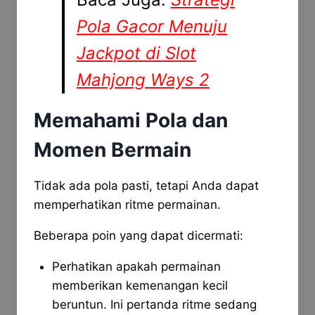
Pola Gacor Menuju
Jackpot di Slot
Mahjong Ways 2
Memahami Pola dan
Momen Bermain
Tidak ada pola pasti, tetapi Anda dapat
memperhatikan ritme permainan.
Beberapa poin yang dapat dicermati:
Perhatikan apakah permainan
memberikan kemenangan kecil
beruntun. Ini pertanda ritme sedang