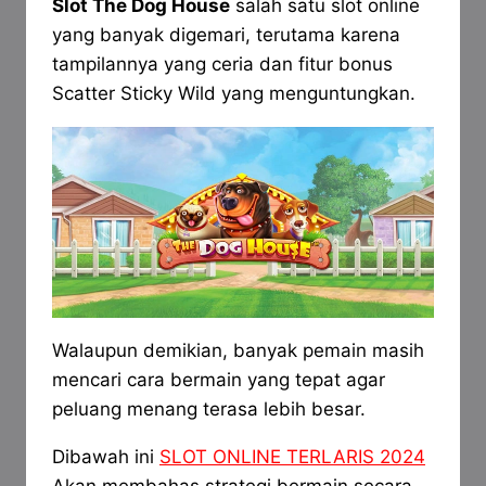
Slot The Dog House
salah satu slot online
yang banyak digemari, terutama karena
tampilannya yang ceria dan fitur bonus
Scatter Sticky Wild yang menguntungkan.
Walaupun demikian, banyak pemain masih
mencari cara bermain yang tepat agar
peluang menang terasa lebih besar.
Dibawah ini
SLOT ONLINE TERLARIS 2024