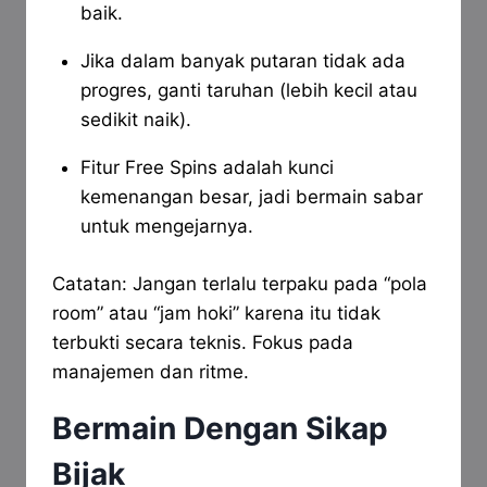
baik.
Jika dalam banyak putaran tidak ada
progres, ganti taruhan (lebih kecil atau
sedikit naik).
Fitur Free Spins adalah kunci
kemenangan besar, jadi bermain sabar
untuk mengejarnya.
Catatan: Jangan terlalu terpaku pada “pola
room” atau “jam hoki” karena itu tidak
terbukti secara teknis. Fokus pada
manajemen dan ritme.
Bermain Dengan Sikap
Bijak