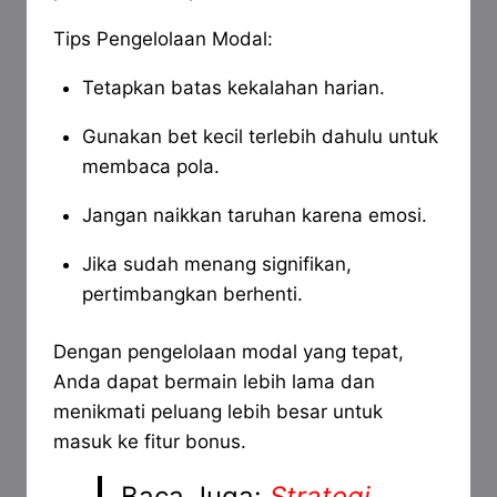
Tips Pengelolaan Modal:
Tetapkan batas kekalahan harian.
Gunakan bet kecil terlebih dahulu untuk
membaca pola.
Jangan naikkan taruhan karena emosi.
Jika sudah menang signifikan,
pertimbangkan berhenti.
Dengan pengelolaan modal yang tepat,
Anda dapat bermain lebih lama dan
menikmati peluang lebih besar untuk
masuk ke fitur bonus.
Baca Juga:
Strategi