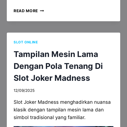
TEMA
READ MORE
DEWA
MITOLOGI
DENGAN
GAYA
VISUAL
SLOT ONLINE
BERSIH
DI
Tampilan Mesin Lama
SLOT
ZE
Dengan Pola Tenang Di
ZEUS
Slot Joker Madness
12/09/2025
Slot Joker Madness menghadirkan nuansa
klasik dengan tampilan mesin lama dan
simbol tradisional yang familiar.