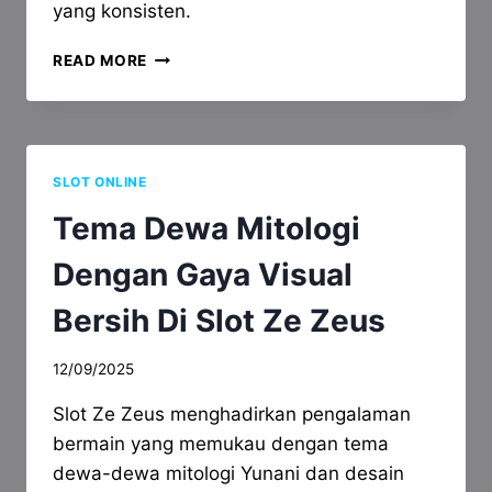
yang konsisten.
PERMAINAN
READ MORE
STABIL
DENGAN
SIMBOL
ASIA
DI
SLOT ONLINE
CAISHEN
DELUXE
Tema Dewa Mitologi
MAXWAYS
Dengan Gaya Visual
Bersih Di Slot Ze Zeus
12/09/2025
Slot Ze Zeus menghadirkan pengalaman
bermain yang memukau dengan tema
dewa-dewa mitologi Yunani dan desain