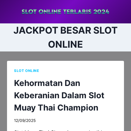
Skip
to
content
JACKPOT BESAR SLOT
ONLINE
SLOT ONLINE
Kehormatan Dan
Keberanian Dalam Slot
Muay Thai Champion
12/09/2025