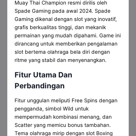
Muay Thai Champion resmi dirilis oleh
Spade Gaming pada awal 2024. Spade
Gaming dikenal dengan slot yang inovatif,
grafis berkualitas tinggi, dan mekanik
permainan yang mudah dipahami. Game ini
dirancang untuk memberikan pengalaman
slot bertema olahraga bela diri dengan
ritme yang stabil dan menyenangkan.
Fitur Utama Dan
Perbandingan
Fitur unggulan meliputi Free Spins dengan
pengganda, simbol Wild untuk
mempermudah kombinasi menang, dan
Scatter yang memicu bonus tambahan.
Tema olahraga mirip dengan slot Boxing