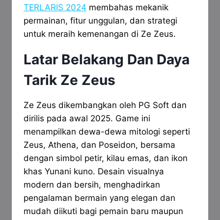
TERLARIS 2024
membahas mekanik
permainan, fitur unggulan, dan strategi
untuk meraih kemenangan di Ze Zeus.
Latar Belakang Dan Daya
Tarik Ze Zeus
Ze Zeus dikembangkan oleh PG Soft dan
dirilis pada awal 2025. Game ini
menampilkan dewa-dewa mitologi seperti
Zeus, Athena, dan Poseidon, bersama
dengan simbol petir, kilau emas, dan ikon
khas Yunani kuno. Desain visualnya
modern dan bersih, menghadirkan
pengalaman bermain yang elegan dan
mudah diikuti bagi pemain baru maupun