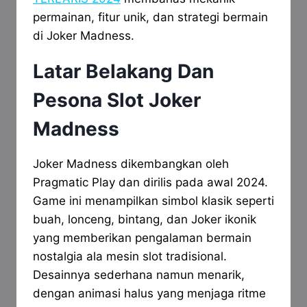
permainan, fitur unik, dan strategi bermain
di Joker Madness.
Latar Belakang Dan
Pesona Slot Joker
Madness
Joker Madness dikembangkan oleh
Pragmatic Play dan dirilis pada awal 2024.
Game ini menampilkan simbol klasik seperti
buah, lonceng, bintang, dan Joker ikonik
yang memberikan pengalaman bermain
nostalgia ala mesin slot tradisional.
Desainnya sederhana namun menarik,
dengan animasi halus yang menjaga ritme