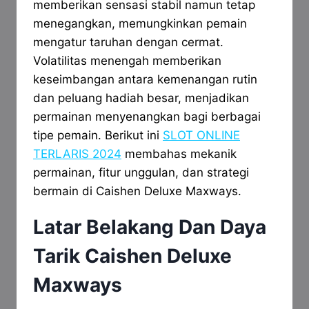
memberikan sensasi stabil namun tetap
menegangkan, memungkinkan pemain
mengatur taruhan dengan cermat.
Volatilitas menengah memberikan
keseimbangan antara kemenangan rutin
dan peluang hadiah besar, menjadikan
permainan menyenangkan bagi berbagai
tipe pemain. Berikut ini
SLOT ONLINE
TERLARIS 2024
membahas mekanik
permainan, fitur unggulan, dan strategi
bermain di Caishen Deluxe Maxways.
Latar Belakang Dan Daya
Tarik Caishen Deluxe
Maxways