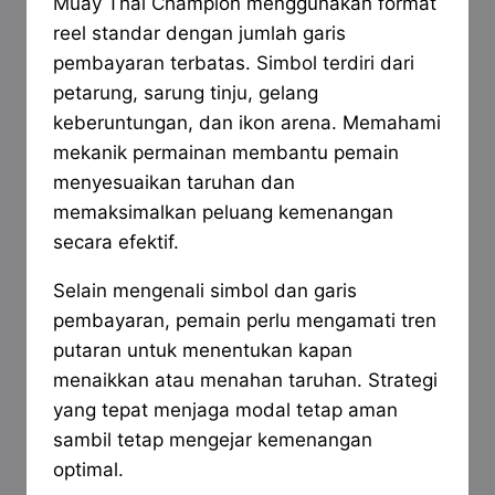
Muay Thai Champion menggunakan format
reel standar dengan jumlah garis
pembayaran terbatas. Simbol terdiri dari
petarung, sarung tinju, gelang
keberuntungan, dan ikon arena. Memahami
mekanik permainan membantu pemain
menyesuaikan taruhan dan
memaksimalkan peluang kemenangan
secara efektif.
Selain mengenali simbol dan garis
pembayaran, pemain perlu mengamati tren
putaran untuk menentukan kapan
menaikkan atau menahan taruhan. Strategi
yang tepat menjaga modal tetap aman
sambil tetap mengejar kemenangan
optimal.