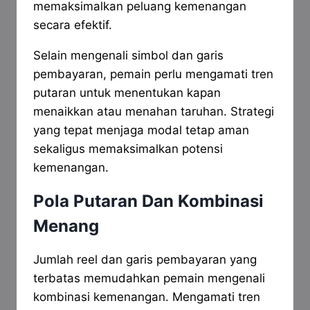
memaksimalkan peluang kemenangan
secara efektif.
Selain mengenali simbol dan garis
pembayaran, pemain perlu mengamati tren
putaran untuk menentukan kapan
menaikkan atau menahan taruhan. Strategi
yang tepat menjaga modal tetap aman
sekaligus memaksimalkan potensi
kemenangan.
Pola Putaran Dan Kombinasi
Menang
Jumlah reel dan garis pembayaran yang
terbatas memudahkan pemain mengenali
kombinasi kemenangan. Mengamati tren