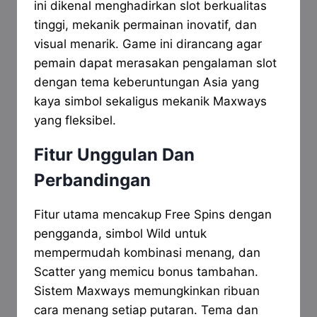
ini dikenal menghadirkan slot berkualitas
tinggi, mekanik permainan inovatif, dan
visual menarik. Game ini dirancang agar
pemain dapat merasakan pengalaman slot
dengan tema keberuntungan Asia yang
kaya simbol sekaligus mekanik Maxways
yang fleksibel.
Fitur Unggulan Dan
Perbandingan
Fitur utama mencakup Free Spins dengan
pengganda, simbol Wild untuk
mempermudah kombinasi menang, dan
Scatter yang memicu bonus tambahan.
Sistem Maxways memungkinkan ribuan
cara menang setiap putaran. Tema dan