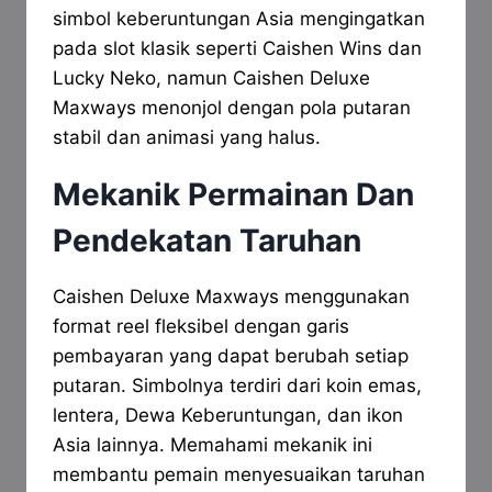
simbol keberuntungan Asia mengingatkan
pada slot klasik seperti Caishen Wins dan
Lucky Neko, namun Caishen Deluxe
Maxways menonjol dengan pola putaran
stabil dan animasi yang halus.
Mekanik Permainan Dan
Pendekatan Taruhan
Caishen Deluxe Maxways menggunakan
format reel fleksibel dengan garis
pembayaran yang dapat berubah setiap
putaran. Simbolnya terdiri dari koin emas,
lentera, Dewa Keberuntungan, dan ikon
Asia lainnya. Memahami mekanik ini
membantu pemain menyesuaikan taruhan