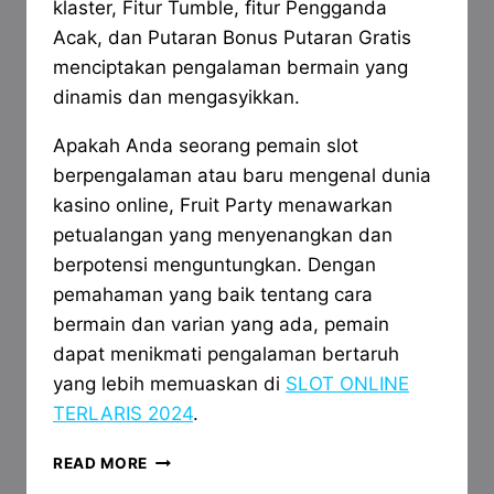
klaster, Fitur Tumble, fitur Pengganda
Acak, dan Putaran Bonus Putaran Gratis
menciptakan pengalaman bermain yang
dinamis dan mengasyikkan.
Apakah Anda seorang pemain slot
berpengalaman atau baru mengenal dunia
kasino online, Fruit Party menawarkan
petualangan yang menyenangkan dan
berpotensi menguntungkan. Dengan
pemahaman yang baik tentang cara
bermain dan varian yang ada, pemain
dapat menikmati pengalaman bertaruh
yang lebih memuaskan di
SLOT ONLINE
TERLARIS 2024
.
CARA
READ MORE
DAN