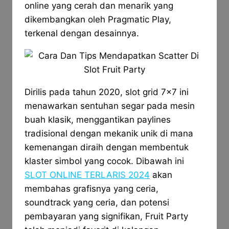
online yang cerah dan menarik yang
dikembangkan oleh Pragmatic Play,
terkenal dengan desainnya.
Dirilis pada tahun 2020, slot grid 7×7 ini
menawarkan sentuhan segar pada mesin
buah klasik, menggantikan paylines
tradisional dengan mekanik unik di mana
kemenangan diraih dengan membentuk
klaster simbol yang cocok. Dibawah ini
SLOT ONLINE TERLARIS 2024
akan
membahas grafisnya yang ceria,
soundtrack yang ceria, dan potensi
pembayaran yang signifikan, Fruit Party