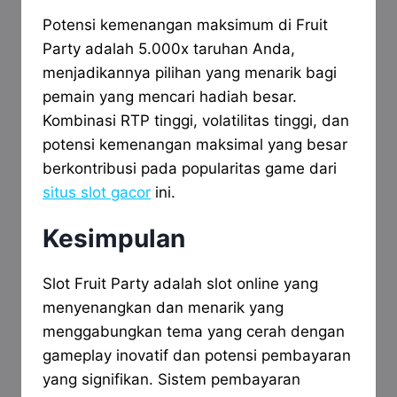
Potensi kemenangan maksimum di Fruit
Party adalah 5.000x taruhan Anda,
menjadikannya pilihan yang menarik bagi
pemain yang mencari hadiah besar.
Kombinasi RTP tinggi, volatilitas tinggi, dan
potensi kemenangan maksimal yang besar
berkontribusi pada popularitas game dari
situs slot gacor
ini.
Kesimpulan
Slot Fruit Party adalah slot online yang
menyenangkan dan menarik yang
menggabungkan tema yang cerah dengan
gameplay inovatif dan potensi pembayaran
yang signifikan.​ Sistem pembayaran