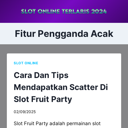
Skip
to
content
Fitur Pengganda Acak
SLOT ONLINE
Cara Dan Tips
Mendapatkan Scatter Di
Slot Fruit Party
02/09/2025
Slot Fruit Party adalah permainan slot