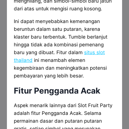
menghilang, dan simbol-simbol baru jatuh
dari atas untuk mengisi ruang kosong.
Ini dapat menyebabkan kemenangan
beruntun dalam satu putaran, karena
klaster baru terbentuk. Tumble berlanjut
hingga tidak ada kombinasi pemenang
baru yang dibuat. Fitur dalam
situs slot
thailand
ini menambah elemen
kegembiraan dan meningkatkan potensi
pembayaran yang lebih besar.
Fitur Pengganda Acak
Aspek menarik lainnya dari Slot Fruit Party
adalah fitur Pengganda Acak. Selama
permainan dasar dan putaran putaran
gratis, setiap simbol yang merupakan