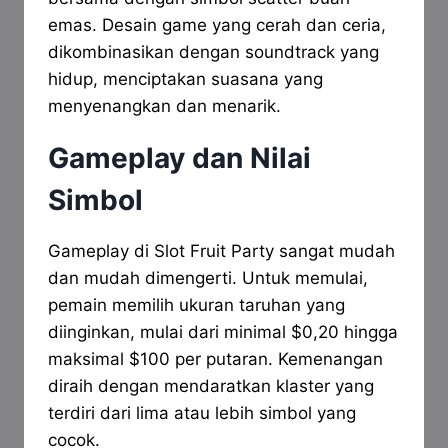
emas. Desain game yang cerah dan ceria,
dikombinasikan dengan soundtrack yang
hidup, menciptakan suasana yang
menyenangkan dan menarik.
Gameplay dan Nilai
Simbol
Gameplay di Slot Fruit Party sangat mudah
dan mudah dimengerti. Untuk memulai,
pemain memilih ukuran taruhan yang
diinginkan, mulai dari minimal $0,20 hingga
maksimal $100 per putaran. Kemenangan
diraih dengan mendaratkan klaster yang
terdiri dari lima atau lebih simbol yang
cocok.