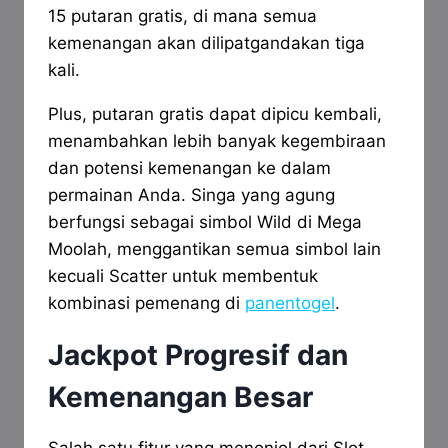
15 putaran gratis, di mana semua
kemenangan akan dilipatgandakan tiga
kali.
Plus, putaran gratis dapat dipicu kembali,
menambahkan lebih banyak kegembiraan
dan potensi kemenangan ke dalam
permainan Anda. Singa yang agung
berfungsi sebagai simbol Wild di Mega
Moolah, menggantikan semua simbol lain
kecuali Scatter untuk membentuk
kombinasi pemenang di
panentogel
.
Jackpot Progresif dan
Kemenangan Besar