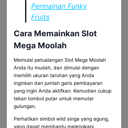
Permainan Funky
Fruits
Cara Memainkan Slot
Mega Moolah
Memulai petualangan Slot Mega Moolah
Anda itu mudah, dan dimulai dengan
memilih ukuran taruhan yang Anda
inginkan dan jumlah garis pembayaran
yang ingin Anda aktifkan. Kemudian cukup
tekan tombol putar untuk memutar
gulungan.
Perhatikan simbol wild singa yang agung,
yang dapat membantu melengkapi