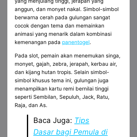
yang menjulang tinggi, jerapah yang
anggun, dan monyet nakal. Simbol-simbol
berwarna cerah pada gulungan sangat
cocok dengan tema dan memainkan
animasi yang menarik dalam kombinasi
kemenangan pada
panentogel
.
Pada slot, pemain akan menemukan singa,
monyet, gajah, zebra, jerapah, kerbau air,
dan kijang hutan tropis. Selain simbol-
simbol khusus tema ini, gulungan juga
menampilkan kartu remi bernilai tinggi
seperti Sembilan, Sepuluh, Jack, Ratu,
Raja, dan As.
Baca Juga:
Tips
Dasar bagi Pemula di