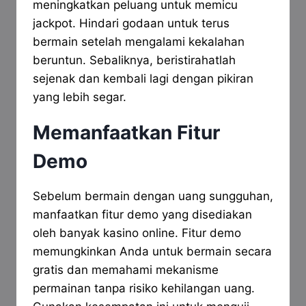
meningkatkan peluang untuk memicu
jackpot. Hindari godaan untuk terus
bermain setelah mengalami kekalahan
beruntun. Sebaliknya, beristirahatlah
sejenak dan kembali lagi dengan pikiran
yang lebih segar.
Memanfaatkan Fitur
Demo
Sebelum bermain dengan uang sungguhan,
manfaatkan fitur demo yang disediakan
oleh banyak kasino online. Fitur demo
memungkinkan Anda untuk bermain secara
gratis dan memahami mekanisme
permainan tanpa risiko kehilangan uang.