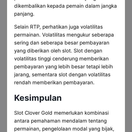
dikembalikan kepada pemain dalam jangka
panjang.
Selain RTP, perhatikan juga volatilitas
permainan. Volatilitas mengukur seberapa
sering dan seberapa besar pembayaran
yang diberikan oleh slot. Slot dengan
volatilitas tinggi cenderung memberikan
pembayaran yang lebih besar tetapi lebih
jarang, sementara slot dengan volatilitas
rendah memberikan pembayaran.
Kesimpulan
Slot Clover Gold memerlukan kombinasi
antara pemahaman mendalam tentang
permainan, pengelolaan modal yang bijak,