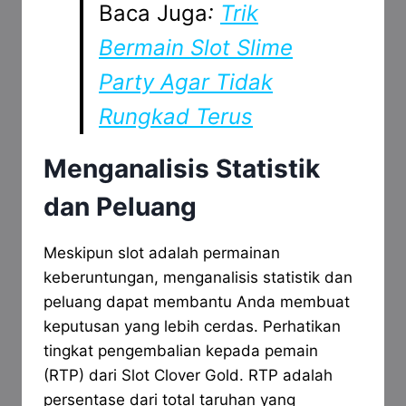
Baca Juga
:
Trik
Bermain Slot Slime
Party Agar Tidak
Rungkad Terus
Menganalisis Statistik
dan Peluang
Meskipun slot adalah permainan
keberuntungan, menganalisis statistik dan
peluang dapat membantu Anda membuat
keputusan yang lebih cerdas. Perhatikan
tingkat pengembalian kepada pemain
(RTP) dari Slot Clover Gold. RTP adalah
persentase dari total taruhan yang