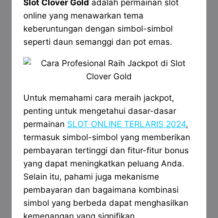
Slot Clover Gold
adalah permainan slot
online yang menawarkan tema
keberuntungan dengan simbol-simbol
seperti daun semanggi dan pot emas.
Untuk memahami cara meraih jackpot,
penting untuk mengetahui dasar-dasar
permainan
SLOT ONLINE TERLARIS 2024
,
termasuk simbol-simbol yang memberikan
pembayaran tertinggi dan fitur-fitur bonus
yang dapat meningkatkan peluang Anda.
Selain itu, pahami juga mekanisme
pembayaran dan bagaimana kombinasi
simbol yang berbeda dapat menghasilkan
kemenangan yang signifikan.