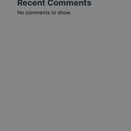
Recent Comments
No comments to show.