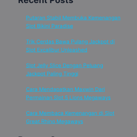
Putaran Stabil Membuka Kemenangan
Slot Bikini Paradise
Trik Cerdas Bawa Pulang Jackpot di
Slot Excalibur Unleashed
Slot Jelly Slice Dengan Peluang
Jackpot Paling Tinggi
Cara Mendapatkan Maxwin Dari
Permainan Slot 5 Lions Megaways
Cara Membaca Kemenangan di Slot
Great Rhino Megaways