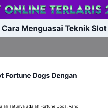
Cara Menguasai Teknik Slot
ot Fortune Dogs Dengan
 salah satunya adalah Fortune Dogs, yang