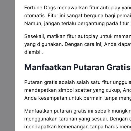
Fortune Dogs menawarkan fitur autoplay ya
otomatis. Fitur ini sangat berguna bagi pema
Namun, jangan terlalu bergantung pada fitur i
Sesekali, matikan fitur autoplay untuk mema
yang digunakan. Dengan cara ini, Anda dapat
diambil.
Manfaatkan Putaran Grati
Putaran gratis adalah salah satu fitur unggu
mendapatkan simbol scatter yang cukup, An
Anda kesempatan untuk bermain tanpa meng
Manfaatkan putaran gratis ini sebaik mungk
menggunakan taruhan yang sesuai. Dengan c
mendapatkan kemenangan tanpa harus menge